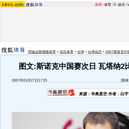
新闻
-
体育
-
S
-
娱乐
-
阿迪达斯搜狐体育
>
综合体育
>
台球
>
台球动态
>
2007斯诺克
图文:斯诺克中国赛次日 瓦塔纳2
2007年03月27日17:55
[
我来
来源：华奥星空 作者：白宇