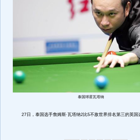
泰国球星瓦塔纳
27日，泰国选手詹姆斯·瓦塔纳2比5不敌世界排名第三的英国