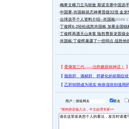
·
梅希文横刀立马斩敌 斯诺克赛中国选
·
中国赛-肖国栋状态神勇晋级32强 金
·
台球选手个人资料介绍--肖国栋
(03/06 1
·
丁俊晖6-2轻松战胜肖国栋 加冕全国
·
丁俊晖再遇天山来客 险胜曹新龙晋级
·
肖国栋:丁俊晖暴露了一些弱点 战胜他
用户：
匿名
*搜狗拼音输入法，中文处理专家>>