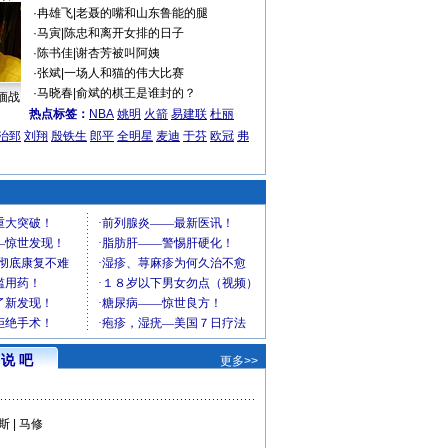
·
冉雄飞
|
老聂的嘴和山东鲁能的腿
·
马寅
|
陈忠和离开女排的日子
·
陈书佳
|
谢杏芳被叫阿姨
·
张斌
|
一场人和猫的伟大比赛
·
马晓春
|
俞斌的棋王是谁封的？
缅战
热点标签：
NBA
姚明
火箭
易建联
杜丽
治郅
刘翔
殷铁生
郎平
全明星
麦迪
于芬
欧冠
弗
说 吧
更多>>
斯
|
马修