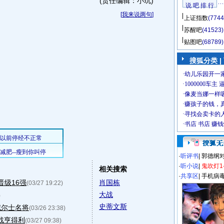
(责任编辑：小玩)
说 吧 排 行
[
我来说两句
]
上证指数
(7744
苏醒吧
(41523)
贴图吧
(68789)
搜狐分类
|
·
听评书
|
郭德纲
·
听小说
|
鬼吹灯1
相关搜索
·
共享区
|
手机病
晋级16强
肖国栋
(03/27 19:22)
大战
)
史蒂文斯
威尔士名将
(03/26 23:38)
战亨得利
(03/27 09:38)