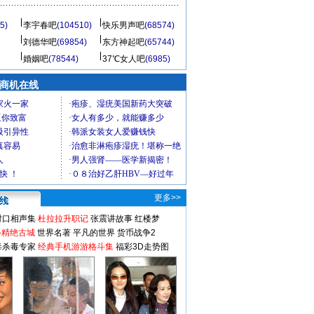
5)
李宇春吧
(104510)
快乐男声吧
(68574)
刘德华吧
(69854)
东方神起吧
(65744)
婚姻吧
(78544)
37℃女人吧
(6985)
商机在线
更多>>
对口相声集
杜拉拉升职记
张震讲故事
红楼梦
-精绝古城
世界名著
平凡的世界
货币战争2
毒杀毒专家
经典手机游游格斗集
福彩3D走势图