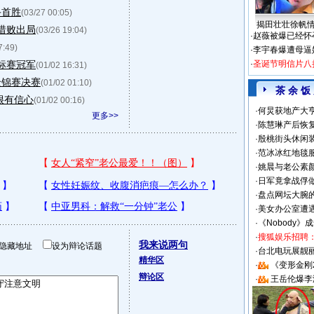
手首胜
(03/27 00:05)
揭田壮壮徐帆
龙惜败出局
(03/26 19:04)
·
赵薇被爆已经怀
7:49)
·
李宇春爆遭母逼
锦标赛冠军
·
圣诞节明信片八
(01/02 16:31)
全锦赛决赛
(01/02 01:10)
茶 余 饭
很有信心
(01/02 00:16)
·
何炅获地产大亨
更多>>
·
陈慧琳产后恢复
·
殷桃街头休闲装
·
范冰冰红地毯
·
姚晨与老公素
·
日军竟拿战俘
·
盘点网坛大腕
·
美女办公室遭
·
《Nobody》
·
搜狐娱乐招聘
我来说两句
隐藏地址
设为辩论话题
·
台北电玩展靓丽S
精华区
·
《变形金刚
辩论区
·
王岳伦爆李