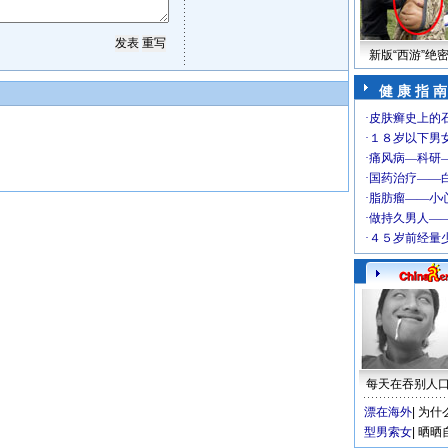
新版“西游”绝
健 康 指 南
每天在吞别人
漂在海外
|
为什
型男索女
|
晒晒