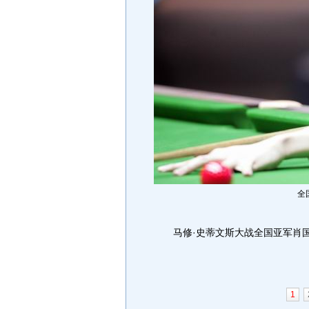
全
马修·史蒂文斯大战全国亚军肖
1