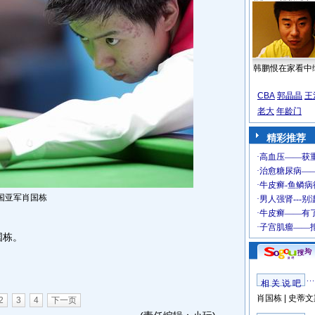
韩鹏恨在家看中
CBA
郭晶晶
王
老大
年龄门
精彩推荐
国亚军肖国栋
国栋。
相 关 说 吧
肖国栋
|
史蒂文
2
3
4
下一页