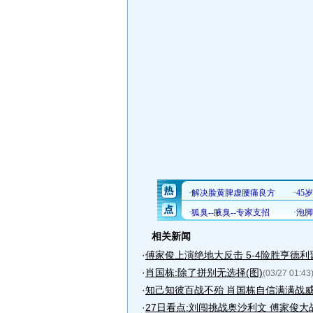
相关新闻
·
傅家俊上演绝地大反击 5-4险胜亨德利
·
肖国栋:除了拼别无选择(图)
(03/27 01:43
·
知己知彼百战不殆 肖国栋自信满满战
·
27日看点:刘闯挑战奥沙利文 傅家俊大