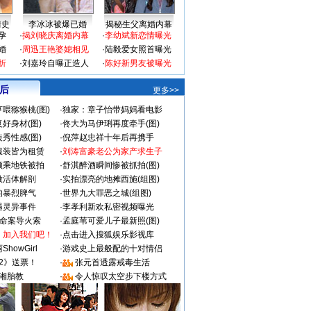
情史
李冰冰被爆已婚
揭秘生父离婚内幕
孕
·
揭刘晓庆离婚内幕
·
李幼斌新恋情曝光
婚
·
周迅王艳婆媳相见
·
陆毅爱女照首曝光
折
·
刘嘉玲自曝正造人
·
陈好新男友被曝光
 后
更多>>
喂猕猴桃(图)
·
独家：章子怡带妈妈看电影
好身材(图)
·
佟大为马伊琍再度牵手(图)
秀性感(图)
·
倪萍赵忠祥十年后再携手
服装皆为租赁
·
刘涛富豪老公为家产求生子
颜乘地铁被拍
·
舒淇醉酒瞬间惨被抓拍(图)
做活体解剖
·
实拍漂亮的地摊西施(组图)
的暴烈脾气
·
世界九大罪恶之城(组图)
遇灵异事件
·
李孝利新欢私密视频曝光
成命案导火索
·
孟庭苇可爱儿子最新照(图)
：加入我们吧！
·
点击进入搜狐娱乐影视库
howGirl
·
游戏史上最般配的十对情侣
2》送票！
·
张元首透露戒毒生活
湘胎教
·
令人惊叹太空步下楼方式