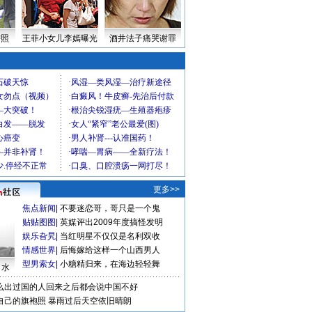
密照
王菲小女儿李嫣曝光
酒井法子痛哭谢罪
更多>>
焦点新闻
|
不要迷恋哥，哥只是一个鬼
贴贴图图
|
英媒评出2009年度搞怪发明
娱乐旮旯
|
当红明星不仅仅是名利双收
情感世界
|
后悔嫁给这样一个山西男人
型男索女
|
小糖精归来，在海边轻轻舞
口水
么出过国的人回来之后都会说中国不好
自己的旗袍照
暴雨过后天空依旧晴朗