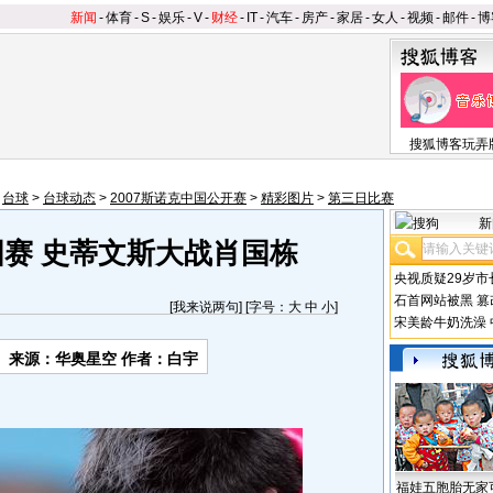
新闻
-
体育
-
S
-
娱乐
-
V
-
财经
-
IT
-
汽车
-
房产
-
家居
-
女人
-
视频
-
邮件
-
博
搜狐博客玩弄
>
台球
>
台球动态
>
2007斯诺克中国公开赛
>
精彩图片
>
第三日比赛
新
国赛 史蒂文斯大战肖国栋
央视质疑29岁市
石首网站被黑
篡
[
我来说两句
] [字号：
大
中
小
]
宋美龄牛奶洗澡
来源：华奥星空 作者：白宇
福娃五胞胎无家