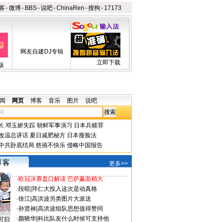
客
-
微博
-
BBS
-
说吧
-
ChinaRen
-
搜狗
-
17173
网友自建DJ专辑
立即下载
版
闻
网页
博客
音乐
图片
说吧
长
邓玉娇失踪
朝鲜军事演习
日本兵赎罪
改温总讲话
夏日减肥秘方
日本瘦脸法
中共卧底结局
慈禧不快乐
侵略中国报告
更多>>
·
欧冠决赛盘口解读 巴萨赢面稍大
·
段暄
|
拜仁大投入这次是动真格
·
徐江
|
高洪波另类图片大派送
·
孙贤禄
|
高洪波组队思想值得赞同
·
颜晓华
|
科比队友什么时候可支持他
可归