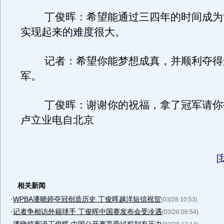
丁俊晖：希望能通过三四年的时间成为
实现起来的难度很大。
记者：希望你能梦想成真，并顺利夺得
军。
丁俊晖：谢谢你的祝福，拿了冠军请你
卢立业电自北京
[
相关新闻
·
WPBA潘晓婷夺冠创造历史 丁俊晖越洋短信祝贺
(03/28 10:53)
·
记者争相访外籍球手 丁俊晖中国赛发布会受冷遇
(03/26 06:54)