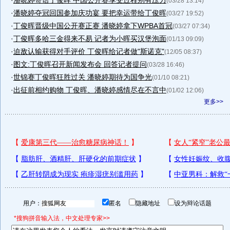
·
潘晓婷寄语丁俊晖 中国公开赛享受过程别有压力
(03/28 13:14)
·
潘晓婷夺冠回国参加庆功宴 要把幸运带给丁俊晖
(03/27 19:52)
·
丁俊晖晋级中国公开赛正赛 潘晓婷拿下WPBA首冠
(03/27 07:34)
·
丁俊晖多哈三金得来不易 记者为小晖买汉堡泡面
(01/13 09:09)
·
迫敌认输获得对手评价 丁俊晖给记者做"斯诺克"
(12/05 08:37)
·
图文:丁俊晖召开新闻发布会 回答记者提问
(03/28 16:46)
·
世锦赛丁俊晖狂胜过关 潘晓婷期待为国争光
(01/10 08:21)
·
出征前相约购物 丁俊晖、潘晓婷感情尽在不言中
(01/02 12:06)
更多>>
用户：
匿名
隐藏地址
设为辩论话题
*搜狗拼音输入法，中文处理专家>>