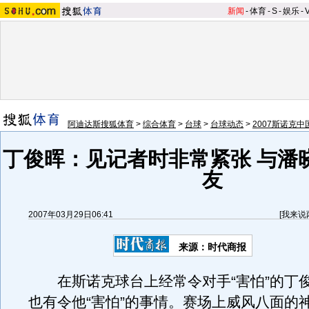
新闻
-
体育
-
S
-
娱乐
-
阿迪达斯搜狐体育
>
综合体育
>
台球
>
台球动态
>
2007斯诺克
丁俊晖：见记者时非常紧张 与潘
友
2007年03月29日06:41
[
我来说
来源：时代商报
在斯诺克球台上经常令对手“害怕”的丁
也有令他“害怕”的事情。赛场上威风八面的