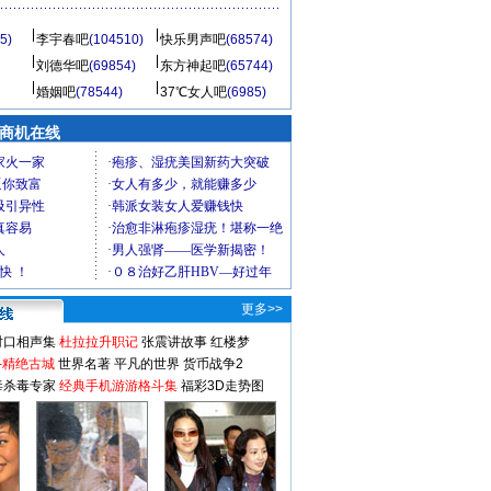
5)
李宇春吧
(104510)
快乐男声吧
(68574)
刘德华吧
(69854)
东方神起吧
(65744)
婚姻吧
(78544)
37℃女人吧
(6985)
商机在线
更多>>
对口相声集
杜拉拉升职记
张震讲故事
红楼梦
-精绝古城
世界名著
平凡的世界
货币战争2
毒杀毒专家
经典手机游游格斗集
福彩3D走势图