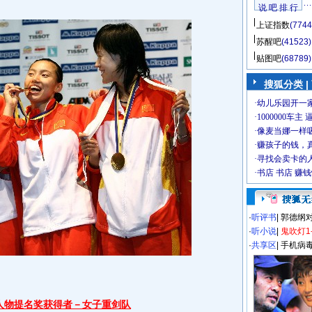
说 吧 排 行
上证指数
(7744
苏醒吧
(41523)
贴图吧
(68789)
搜狐分类
|
·
听评书
|
郭德纲
·
听小说
|
鬼吹灯1
·
共享区
|
手机病
人物提名奖获得者－女子重剑队