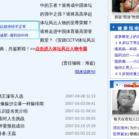
中的王者？谁将成中国体坛
的强中之强？谁将高高举起
新版“西游”绝
体坛风云人物的至尊荣耀？
健 康 指 南
谁将走进中国体育最高荣誉
殿堂？《安踏CCTV体坛风云
典，共鉴辉煌！>>
点击进入体坛风云人物专题
(责任编辑：海盗)
[
我来说两句
]
鹏王濛等入选
2007-04-06 11:13
翔像躲沙尘暴一样躲绯闻
2007-04-03 09:41
认识提名奖介绍
2007-03-31 09:10
面对人生挑战
2007-03-31 09:05
每天在吞别人
大评委预祝成功
2007-03-19 15:28
漂在海外
|
为什
得者-王磊
2007-02-03 23:10
型男索女
|
晒晒