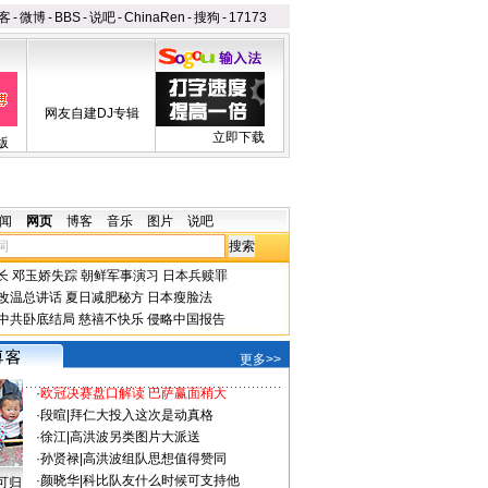
客
-
微博
-
BBS
-
说吧
-
ChinaRen
-
搜狗
-
17173
网友自建DJ专辑
立即下载
版
闻
网页
博客
音乐
图片
说吧
长
邓玉娇失踪
朝鲜军事演习
日本兵赎罪
改温总讲话
夏日减肥秘方
日本瘦脸法
中共卧底结局
慈禧不快乐
侵略中国报告
更多>>
·
欧冠决赛盘口解读 巴萨赢面稍大
·
段暄
|
拜仁大投入这次是动真格
·
徐江
|
高洪波另类图片大派送
·
孙贤禄
|
高洪波组队思想值得赞同
·
颜晓华
|
科比队友什么时候可支持他
可归