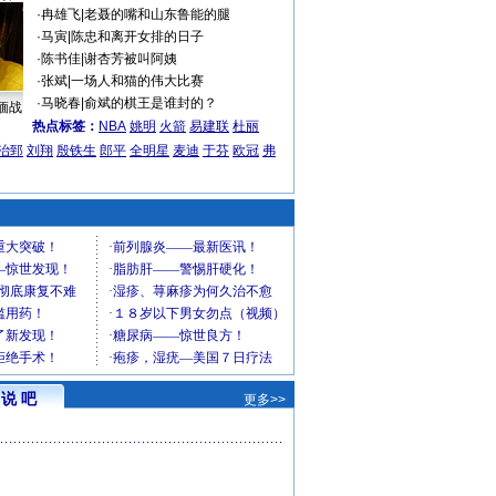
·
冉雄飞
|
老聂的嘴和山东鲁能的腿
·
马寅
|
陈忠和离开女排的日子
·
陈书佳
|
谢杏芳被叫阿姨
·
张斌
|
一场人和猫的伟大比赛
·
马晓春
|
俞斌的棋王是谁封的？
缅战
热点标签：
NBA
姚明
火箭
易建联
杜丽
治郅
刘翔
殷铁生
郎平
全明星
麦迪
于芬
欧冠
弗
说 吧
更多>>