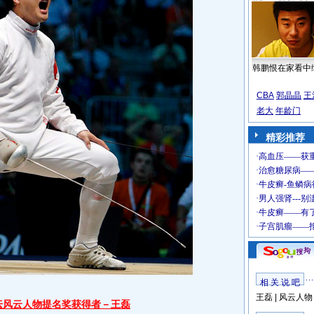
韩鹏恨在家看中
CBA
郭晶晶
王
老大
年龄门
精彩推荐
相 关 说 吧
王磊
|
风云人物
体坛风云人物提名奖获得者－王磊