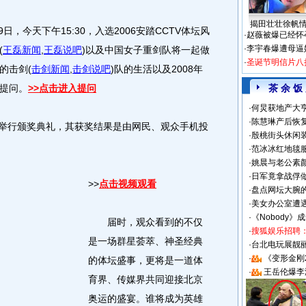
揭田壮壮徐帆
日，今天下午15:30，入选2006安踏CCTV体坛风
·
赵薇被爆已经怀
·
李宇春爆遭母逼
(
王磊新闻
,
王磊说吧
)
以及中国女子重剑队将一起做
·
圣诞节明信片八
的击剑
(
击剑新闻
,
击剑说吧
)
队的生活以及2008年
提问。
>>点击进入提问
茶 余 饭
·
何炅获地产大亨
·
陈慧琳产后恢复
举行颁奖典礼，其获奖结果是由网民、观众手机投
·
殷桃街头休闲装
·
范冰冰红地毯
·
姚晨与老公素
·
日军竟拿战俘
>>
点击视频观看
·
盘点网坛大腕
·
美女办公室遭
·
《Nobody》
届时，观众看到的不仅
·
搜狐娱乐招聘
是一场群星荟萃、神圣经典
·
台北电玩展靓丽S
·
《变形金刚
的体坛盛事，更将是一道体
·
王岳伦爆李
育界、传媒界共同迎接北京
奥运的盛宴。谁将成为英雄