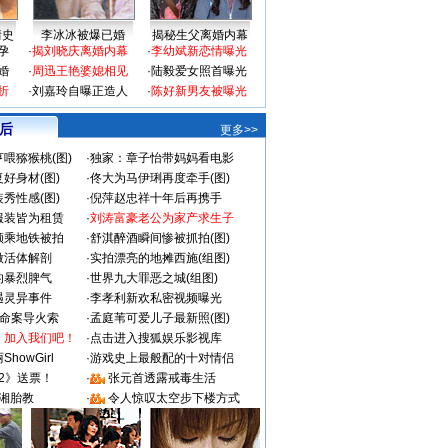
情史
李冰冰被爆已婚
揭秘生父离婚内幕
孕
·
揭刘晓庆离婚内幕
·
李幼斌新恋情曝光
婚
·
周迅王艳婆媳相见
·
陆毅爱女照首曝光
折
·
刘嘉玲自曝正造人
·
陈好新男友被曝光
 后
更多>>
喂猕猴桃(图)
·
独家：章子怡带妈妈看电影
好身材(图)
·
佟大为马伊琍再度牵手(图)
秀性感(图)
·
倪萍赵忠祥十年后再携手
服装皆为租赁
·
刘涛富豪老公为家产求生子
颜乘地铁被拍
·
舒淇醉酒瞬间惨被抓拍(图)
做活体解剖
·
实拍漂亮的地摊西施(组图)
的暴烈脾气
·
世界九大罪恶之城(组图)
遇灵异事件
·
李孝利新欢私密视频曝光
成命案导火索
·
孟庭苇可爱儿子最新照(图)
：加入我们吧！
·
点击进入搜狐娱乐影视库
howGirl
·
游戏史上最般配的十对情侣
2》送票！
·
张元首透露戒毒生活
湘胎教
·
令人惊叹太空步下楼方式