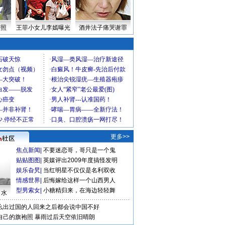
密照
王菲小女儿李嫣曝光
酒井法子痛哭谢罪
更多>>
焦点新闻
|
不要迷恋哥，哥只是一个鬼
贴贴图图
|
英媒评出2009年度搞怪发明
娱乐旮旯
|
当红明星不仅仅是名利双收
情感世界
|
后悔嫁给这样一个山西男人
型男索女
|
小糖精归来，在海边轻轻舞
口水
么出过国的人回来之后都会说中国不好
自己的旗袍照
暴雨过后天空依旧晴朗