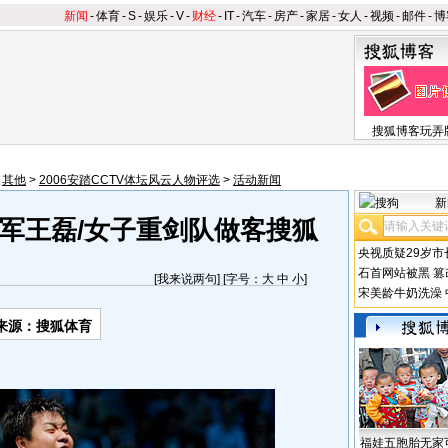
新闻
-
体育
-
S
-
娱乐
-
V
-
财经
-
IT
-
汽车
-
房产
-
家居
-
女人
-
视频
-
邮件
-
博
搜狐博客玩弄
>
其他
>
2006安踏CCTV体坛风云人物评选
>
活动新闻
新
军王磊/女子重剑队做客搜狐
央视质疑29岁市
石首网站被黑
篡
[
我来说两句
] [字号：
大
中
小
]
宋美龄牛奶洗澡
来源：搜狐体育
福娃五胞胎无家