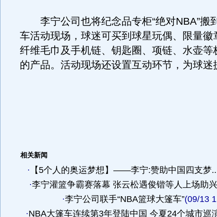
李宁公司也将纪念品专柜“绝对NBA”搬到
车活动现场，球迷可买到球星玩偶、限量徽
纤维毛巾及手机链、钥匙圈、项链、水壶等
的产品。活动现场还设置互动环节，为球迷
相关新闻
·
【5个人的奥运梦想】——李宁:赞助中国四支梦..
·
李宁灌篮争霸赛落幕 张云松遇俊锴等人上场助
·
李宁公司联手“NBA篮球大篷车”
(09/13 1
·
NBA大篷车连续第3年登陆中国 今夏24个城市巡