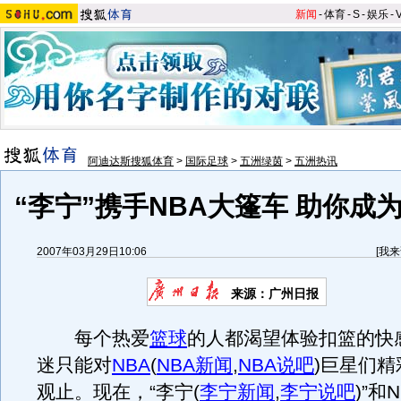
新闻
-
体育
-
S
-
娱乐
-
阿迪达斯搜狐体育
>
国际足球
>
五洲绿茵
>
五洲热讯
“李宁”携手NBA大篷车 助你成为
2007年03月29日10:06
[
我来
来源：广州日报
每个热爱
篮球
的人都渴望体验扣篮的快
迷只能对
NBA
(
NBA新闻
,
NBA说吧
)
巨星们精
观止。现在，“李宁
(
李宁新闻
,
李宁说吧
)
”和