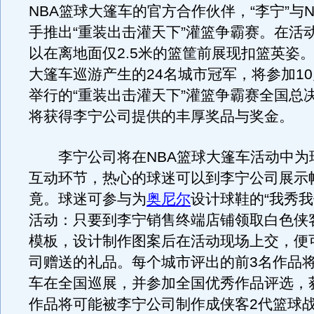
NBA篮球大篷车的官方合作伙伴，“李宁”与
手推出“重装出击灌天下”灌篮争霸赛。在活
以在离地面仅2.5米的篮筐前展现扣篮英姿。
大篷车巡游产生的24名城市冠军，将参加10
举行的“重装出击灌天下”灌篮争霸赛全国总
将获得李宁公司提供的丰厚奖品与奖金。
李宁公司将在NBA篮球大篷车活动中为
互动环节，热心的球迷可以到李宁公司展示
竟。球迷可参与为
奥尼尔
设计球鞋的“我秀我
活动：只要到李宁销售终端店铺领取白色侠
模板，设计制作图案后在活动现场上交，便
司赠送的礼品。每个城市评出的前3名作品将
车在全国巡展，并参加全国优秀作品评选，
作品将可能被李宁公司制作成侠客2代篮球