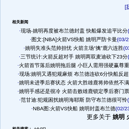
[
相关新闻
·
现场-姚明再度被布兰德封盖 快船爆发追平比分
·
图文:[NBA]火箭VS快船 姚明严防卡曼
(03/2
·
姚明失准头范帅担忧 火箭主场“擒”鹿六连胜
(0
·
三节统计:火箭反超对手 姚明两双麦迪砍下23分
·
火箭首节落后姚明拖后腿 小巨人需用强硬赢尊
·
现场:姚明又遇犯规麻烦 布兰德连砍6分快船反超
·
姚明未进季后赛状态 火箭大胜雄鹿将帅依然不
·
姚明手感还是很冷 火箭击败雄鹿锁定季后赛门
·
范甘迪:犯规困扰姚明海耶斯 防守布兰德很可怜
·
NBA图:火箭VS快船 姚明封盖布兰德
(02/2
更多关于
姚明 
相关搜索：