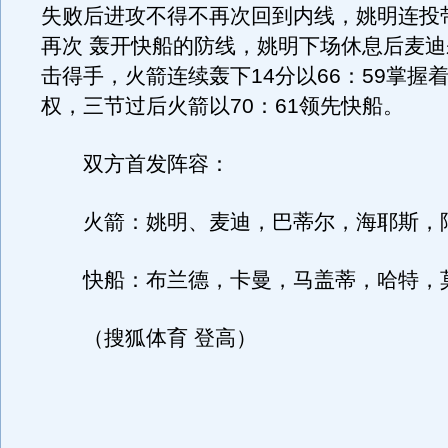
失败后进攻不得不再次回到内线，姚明连投
再次 轰开快船的防线，姚明下场休息后麦
击得手，火箭连续轰下14分以66：59掌握
权，三节过后火箭以70：61领先快船。
双方首发阵容：
火箭：姚明、麦迪，巴蒂尔，海耶斯，
快船：布兰德，卡曼，马盖蒂，哈特，
（搜狐体育 登高）