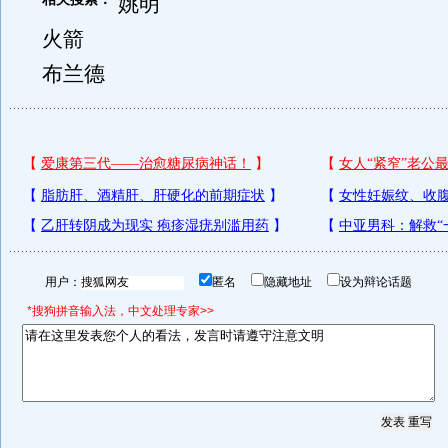
姚明
火箭
布兰德
用户：
匿名
隐藏地址
设为辩论话题
*搜狗拼音输入法，中文处理专家>>