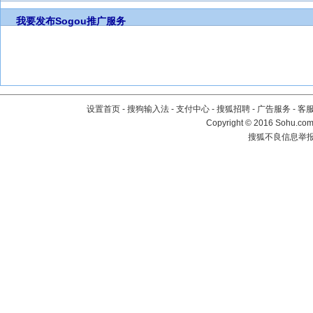
我要发布
Sogou推广服务
设置首页
-
搜狗输入法
-
支付中心
-
搜狐招聘
-
广告服务
-
客
Copyright
©
2016 Sohu.com 
搜狐不良信息举