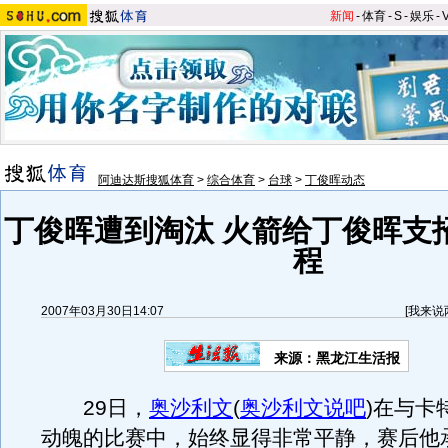
新闻
-
体育
-
S
-
娱乐
-
阿迪达斯搜狐体育
>
综合体育
>
台球
>
丁俊晖动态
丁俊晖遭到淘汰 火箭给丁俊晖支
程
2007年03月30日14:07
[
我来说
来源：黑龙江生活报
29日，
奥沙利文
(
奥沙利文说吧
)
在与卡
动魄的比赛中，始终显得非常平静，赛后他