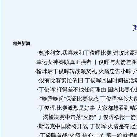
[
相关新闻
·
奥沙利文:我喜欢和丁俊晖比赛 进攻比赢
·
幸运女神眷顾真正强者 丁俊晖与火箭差
·
输球后丁俊晖转战颁奖礼 火箭忠告小晖
·
没有比赛繁忙依旧 丁俊晖回国时间被活
·
丁俊晖:打得差不找任何理由 国内比赛心
·
“晚睡晚起”保证比赛状态 丁俊晖担心大
·
丁俊晖:比赛激烈是好事 大家都想看到精
·
渴望决赛中击落“火箭” 丁俊晖欲报一
·
斯诺克中国赛将开战 丁俊晖:火箭是夺冠
·
丁俊晖首战“火箭”信心十足 第一轮就把