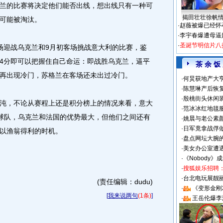
兰的比赛将决定他们能否出线，想出线只有一种可
揭田壮壮徐帆
可能被淘汰。
·
赵薇被爆已经怀
·
李宇春爆遭母逼
·
圣诞节明信片八
迎战乌克兰和9月初客场挑战意大利的比赛，鉴
4分即可以把握住自己命运：即战胜乌克兰，逼平
茶 余 饭
再出现冷门，苏格兰在客场还未出过冷门。
·
何炅获地产大亨
·
陈慧琳产后恢复
·
殷桃街头休闲装
，不论从赛程上还是积分榜上的情况来看，意大
·
范冰冰红地毯
球队，乌克兰和法国的优势最大，但他们之间还有
·
姚晨与老公素
·
日军竟拿战俘
以渔翁得利的时机。
·
盘点网坛大腕
·
美女办公室遭
·
《Nobody》
·
搜狐娱乐招聘
·
台北电玩展靓丽S
(责任编辑：dudu)
·
《变形金刚
[
我来说两句
(1条)
]
·
王岳伦爆李