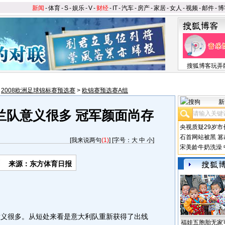
新闻
-
体育
-
S
-
娱乐
-
V
-
财经
-
IT
-
汽车
-
房产
-
家居
-
女人
-
视频
-
邮件
-
博
搜狐博客玩弄
>
2008欧洲足球锦标赛预选赛
>
欧锦赛预选赛A组
新
兰队意义很多 冠军颜面尚存
央视质疑29岁市
石首网站被黑
篡
[
我来说两句
(1)
] [字号：
大
中
小
]
宋美龄牛奶洗澡
来源：东方体育日报
义很多。从短处来看是意大利队重新获得了出线
福娃五胞胎无家