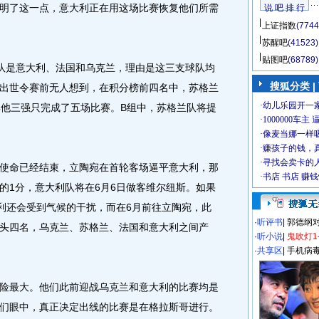
明了这一点，意大利正在用这场比赛恢复他们所需
说 吧 排 行
上证指数
(7744
苏醒吧
(41523)
贴图吧
(68789)
是意大利、法国和乌克兰，理由是这三支球队均
搜狐分类
|
出世令赛前无人想到，在积分榜前四名中，苏格兰
其他三强只完成了五场比赛。B组中，苏格兰队将提
命已经结束，立陶宛在首轮客场逼平意大利，那
的1分，意大利队将在6月6日做客维尔纽斯。如果
大利还会受到气候的干扰，而在6月前往立陶宛，此
·
听评书
|
郭德纲
头四名，乌克兰、苏格兰、法国和意大利之间产
·
听小说
|
鬼吹灯1
·
共享区
|
手机病
最大。他们此前迎战乌克兰和意大利的比赛均是
们眼中，真正决定出线的比赛是在格拉斯哥进行。