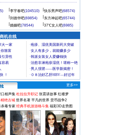
5)
李宇春吧
(104510)
快乐男声吧
(68574)
刘德华吧
(69854)
东方神起吧
(65744)
婚姻吧
(78544)
37℃女人吧
(6985)
商机在线
更多>>
对口相声集
杜拉拉升职记
张震讲故事
红楼梦
-精绝古城
世界名著
平凡的世界
货币战争2
毒杀毒专家
经典手机游游格斗集
福彩3D走势图