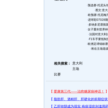
·
预选赛-托尼头球
·
图文:意大
·
欧预赛-托尼梅
·
进球彩0702
·
多纳多尼谨慎面
·
女子重剑世界杯
·
法国对意大利
·
F1车手要抵制
·
欧洲足球锦标赛
·
将在主场迎战
意大利
相关搜索：
主场
比赛