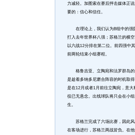
力减轻。加图索在赛后抨击媒体正说
要的：信心和信任。
在理论上，我们认为B组中的强队
打入去年世界杯八强；苏格兰的横空
以六战12分排在第二位。前四强中
前两轮结束小组赛程。
格鲁吉亚、立陶宛和法罗群岛的使
是趁着多纳多尼磨合阵容的时机取得
是在12月或者1月前往立陶宛，意
役已无悬念。出线球队将只会在小组
生。
苏格兰完成了六场比赛，因此风险
在客场进行，苏格兰两战皆负。在他