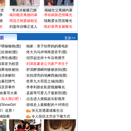
情史
李冰冰被爆已婚
揭秘生父离婚内幕
孕
·
揭刘晓庆离婚内幕
·
李幼斌新恋情曝光
婚
·
周迅王艳婆媳相见
·
陆毅爱女照首曝光
折
·
刘嘉玲自曝正造人
·
陈好新男友被曝光
 后
更多>>
喂猕猴桃(图)
·
独家：章子怡带妈妈看电影
好身材(图)
·
佟大为马伊琍再度牵手(图)
秀性感(图)
·
倪萍赵忠祥十年后再携手
服装皆为租赁
·
刘涛富豪老公为家产求生子
颜乘地铁被拍
·
舒淇醉酒瞬间惨被抓拍(图)
做活体解剖
·
实拍漂亮的地摊西施(组图)
的暴烈脾气
·
世界九大罪恶之城(组图)
遇灵异事件
·
李孝利新欢私密视频曝光
成命案导火索
·
孟庭苇可爱儿子最新照(图)
：加入我们吧！
·
点击进入搜狐娱乐影视库
howGirl
·
游戏史上最般配的十对情侣
2》送票！
·
张元首透露戒毒生活
湘胎教
·
令人惊叹太空步下楼方式