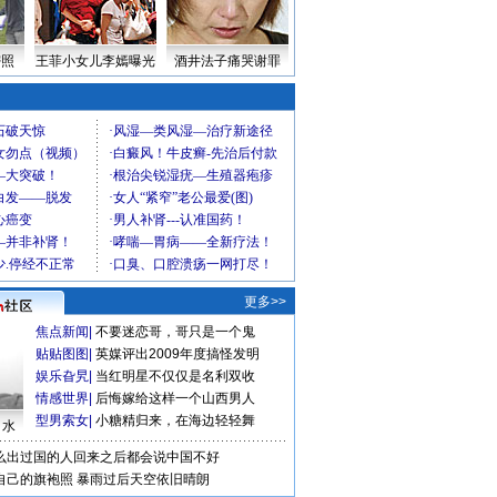
密照
王菲小女儿李嫣曝光
酒井法子痛哭谢罪
更多>>
焦点新闻
|
不要迷恋哥，哥只是一个鬼
贴贴图图
|
英媒评出2009年度搞怪发明
娱乐旮旯
|
当红明星不仅仅是名利双收
情感世界
|
后悔嫁给这样一个山西男人
型男索女
|
小糖精归来，在海边轻轻舞
口水
么出过国的人回来之后都会说中国不好
自己的旗袍照
暴雨过后天空依旧晴朗