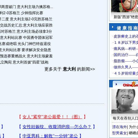
两度破门 意大利主场力擒苏格...
利2-0苏格兰 少帅指挥比赛
新版“西游”绝
开二度 意大利主场2-0完胜苏格兰
8期交战历史汇总:意大利主场应获胜
健 康 指 南
对苏格兰 意大利主场必须拿3分
意大利站比赛 中国勇夺团体冠军
比赛成绝唱 光头门神巴特兹退役
意大利站比赛 要求解决安全隐患
预选赛重燃战火 意大利主场蒙羞
立陶宛 意大利首披“四星”战袍
更多关于
意大利
的新闻>>
每天在吞别人
漂在海外
|
为什
型男索女
|
晒晒