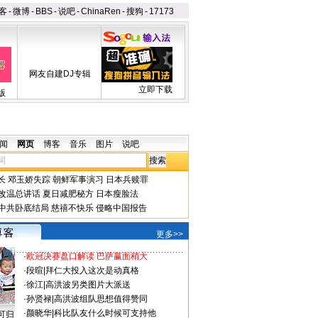
客
-
微博
-
BBS
-
说吧
-
ChinaRen
-
搜狗
-
17173
网友自建DJ专辑
立即下载
版
闻
网页
博客
音乐
图片
说吧
长
邓玉娇失踪
朝鲜军事演习
日本兵赎罪
改温总讲话
夏日减肥秘方
日本瘦脸法
中共卧底结局
慈禧不快乐
侵略中国报告
更多>>
·
欧冠决赛盘口解读 巴萨赢面稍大
·
段暄
|
拜仁大投入这次是动真格
·
徐江
|
高洪波另类图片大派送
·
孙贤禄
|
高洪波组队思想值得赞同
·
颜晓华
|
科比队友什么时候可支持他
可归