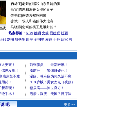
·
冉雄飞
|
老聂的嘴和山东鲁能的腿
·
马寅
|
陈忠和离开女排的日子
·
陈书佳
|
谢杏芳被叫阿姨
·
张斌
|
一场人和猫的伟大比赛
·
马晓春
|
俞斌的棋王是谁封的？
缅战
热点标签：
NBA
姚明
火箭
易建联
杜丽
治郅
刘翔
殷铁生
郎平
全明星
麦迪
于芬
欧冠
弗
说 吧
更多>>