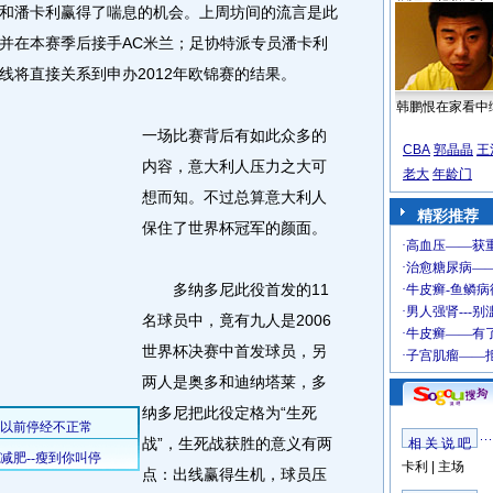
和潘卡利赢得了喘息的机会。上周坊间的流言是此
并在本赛季后接手AC米兰；足协特派专员潘卡利
线将直接关系到申办2012年欧锦赛的结果。
韩鹏恨在家看中
一场比赛背后有如此众多的
CBA
郭晶晶
王
内容，意大利人压力之大可
老大
年龄门
想而知。不过总算意大利人
精彩推荐
保住了世界杯冠军的颜面。
多纳多尼此役首发的11
名球员中，竟有九人是2006
世界杯决赛中首发球员，另
两人是奥多和迪纳塔莱，多
纳多尼把此役定格为“生死
战”，生死战获胜的意义有两
相 关 说 吧
卡利
|
主场
点：出线赢得生机，球员压