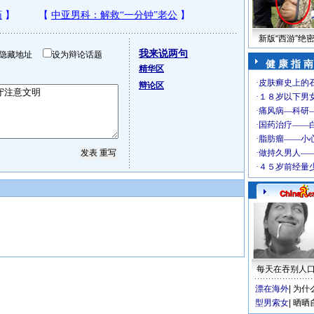
新版“西游”绝
我来说两句
隐藏地址
设为辩论话题
健 康 指 南
精华区
辩论区
每天在吞别人
漂在海外
|
为什
型男索女
|
晒晒