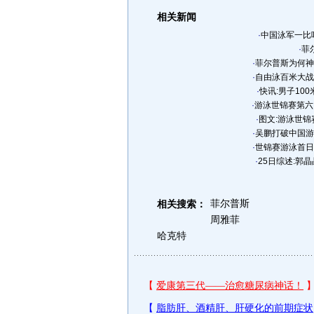
相关新闻
·
中国泳军一比
·
菲
·
菲尔普斯为何神
·
自由泳百米大战
·
快讯:男子10
·
游泳世锦赛第六
·
图文:游泳世锦
·
吴鹏打破中国游
·
世锦赛游泳首日:
·
25日综述:郭
菲尔普斯
相关搜索：
周雅菲
哈克特