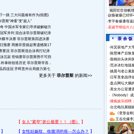
揭田壮壮徐帆
吓一跳 三大问题难有作为(组图)
·
赵薇被爆已经怀
尔普斯“神童”变“超人”
·
李宇春爆遭母逼
奇 中国水军专家们寻求破解秘方
·
圣诞节明信片八
冠军并列 混合泳菲尔普斯破纪录
茶 余 饭
0米蝶半决赛 菲尔普斯第四进决赛
日预赛 周雅菲晋级赵菁遗憾第17
·
何炅获地产大亨
赛赛况 菲尔普斯混合泳再打纪录
·
陈慧琳产后恢复
泳沉寂 世锦赛菲尔普斯势不可挡
·
殷桃街头休闲装
朴泰桓创造历史 菲尔普斯夺首...
·
范冰冰红地毯
晶晶四连冠 齐晖意外出局接力第七
·
姚晨与老公素
更多关于
菲尔普斯
的新闻>>
·
日军竟拿战俘
·
盘点网坛大腕
·
美女办公室遭
·
《Nobody》
·
搜狐娱乐招聘
·
台北电玩展靓丽S
·
《变形金刚
·
王岳伦爆李