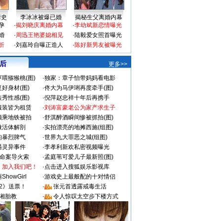
情史
李冰冰被爆已婚
揭秘生父离婚内幕
孕
·
揭刘晓庆离婚内幕
·
李幼斌新恋情曝光
婚
·
周迅王艳婆媳相见
·
陆毅爱女照首曝光
折
·
刘嘉玲自曝正造人
·
陈好新男友被曝光
 后
更多>>
喂猕猴桃(图)
·
独家：章子怡带妈妈看电影
好身材(图)
·
佟大为马伊琍再度牵手(图)
秀性感(图)
·
倪萍赵忠祥十年后再携手
服装皆为租赁
·
刘涛富豪老公为家产求生子
颜乘地铁被拍
·
舒淇醉酒瞬间惨被抓拍(图)
做活体解剖
·
实拍漂亮的地摊西施(组图)
的暴烈脾气
·
世界九大罪恶之城(组图)
遇灵异事件
·
李孝利新欢私密视频曝光
成命案导火索
·
孟庭苇可爱儿子最新照(图)
：加入我们吧！
·
点击进入搜狐娱乐影视库
howGirl
·
游戏史上最般配的十对情侣
2》送票！
·
张元首透露戒毒生活
湘胎教
·
令人惊叹太空步下楼方式