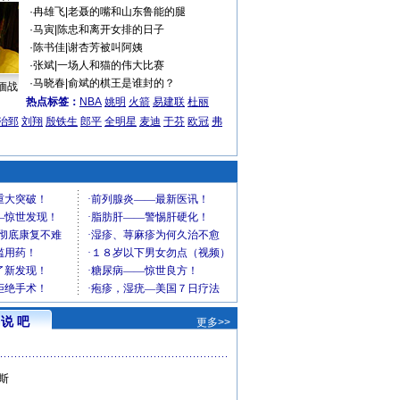
·
冉雄飞
|
老聂的嘴和山东鲁能的腿
·
马寅
|
陈忠和离开女排的日子
·
陈书佳
|
谢杏芳被叫阿姨
·
张斌
|
一场人和猫的伟大比赛
·
马晓春
|
俞斌的棋王是谁封的？
缅战
热点标签：
NBA
姚明
火箭
易建联
杜丽
治郅
刘翔
殷铁生
郎平
全明星
麦迪
于芬
欧冠
弗
说 吧
更多>>
斯