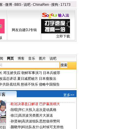
客
-
微博
-
BBS
-
说吧
-
ChinaRen
-
搜狗
-
17173
网友自建DJ专辑
立即下载
版
闻
网页
博客
音乐
图片
说吧
长
邓玉娇失踪
朝鲜军事演习
日本兵赎罪
改温总讲话
夏日减肥秘方
日本瘦脸法
中共卧底结局
慈禧不快乐
侵略中国报告
更多>>
·
欧冠决赛盘口解读 巴萨赢面稍大
·
段暄
|
拜仁大投入这次是动真格
·
徐江
|
高洪波另类图片大派送
·
孙贤禄
|
高洪波组队思想值得赞同
·
颜晓华
|
科比队友什么时候可支持他
可归