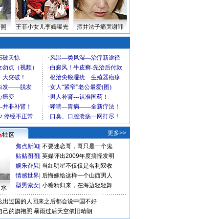
密照
王菲小女儿李嫣曝光
酒井法子痛哭谢罪
更多>>
焦点新闻
|
不要迷恋哥，哥只是一个鬼
贴贴图图
|
英媒评出2009年度搞怪发明
娱乐旮旯
|
当红明星不仅仅是名利双收
情感世界
|
后悔嫁给这样一个山西男人
型男索女
|
小糖精归来，在海边轻轻舞
口水
么出过国的人回来之后都会说中国不好
自己的旗袍照
暴雨过后天空依旧晴朗