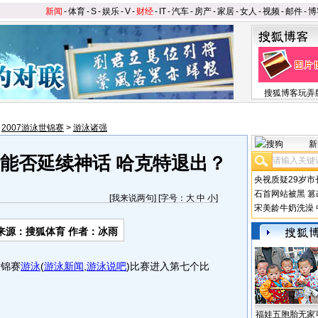
新闻
-
体育
-
S
-
娱乐
-
V
-
财经
-
IT
-
汽车
-
房产
-
家居
-
女人
-
视频
-
邮件
-
博
搜狐博客玩弄
>
2007游泳世锦赛
>
游泳诸强
新
斯能否延续神话 哈克特退出？
央视质疑29岁市
石首网站被黑
篡
[
我来说两句
] [字号：
大
中
小
]
宋美龄牛奶洗澡
来源：搜狐体育 作者：冰雨
世锦赛
游泳
(
游泳新闻
,
游泳说吧
)
比赛进入第七个比
福娃五胞胎无家