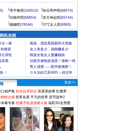
5)
李宇春吧
(104510)
快乐男声吧
(68574)
刘德华吧
(69854)
东方神起吧
(65744)
婚姻吧
(78544)
37℃女人吧
(6985)
商机在线
更多>>
对口相声集
杜拉拉升职记
张震讲故事
红楼梦
-精绝古城
世界名著
平凡的世界
货币战争2
毒杀毒专家
经典手机游游格斗集
福彩3D走势图