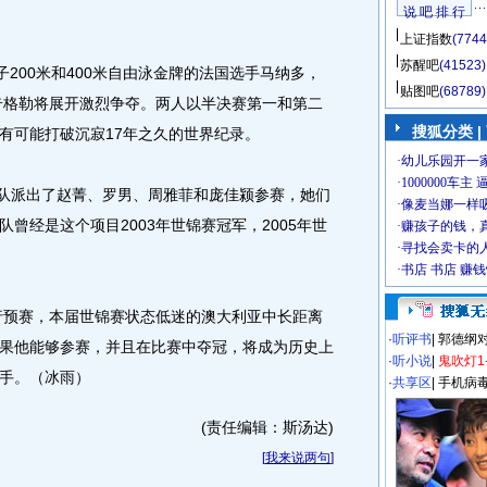
说 吧 排 行
上证指数
(7744
苏醒吧
(41523)
200米和400米自由泳金牌的法国选手马纳多，
贴图吧
(68789)
人奇格勒将展开激烈争夺。两人以半决赛第一和第二
搜狐分类
|
有可能打破沉寂17年之久的世界纪录。
队派出了赵菁、罗男、周雅菲和庞佳颍参赛，她们
曾经是这个项目2003年世锦赛冠军，2005年世
行预赛，本届世锦赛状态低迷的澳大利亚中长距离
·
听评书
|
郭德纲
果他能够参赛，并且在比赛中夺冠，将成为历史上
·
听小说
|
鬼吹灯1
手。（冰雨）
·
共享区
|
手机病
(责任编辑：斯汤达)
[
我来说两句
]