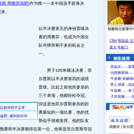
新闻
,
周雅菲说吧
)
作为惟一一名中国选手跻身决
纪录。
以半决赛第五的身份晋级决
韩鹏恨在家看中
赛的周雅菲，也成为中国女
CBA
郭晶晶
王
队夺牌所剩不多的机会之
老大
年龄门
一。
精彩推荐
男子100米碟泳决赛，菲
尔普斯以半决赛第四的成绩
晋级。比起之前他所参加的
三个单项，他都轻松夺冠。
但这是他菲尔普斯参加的距
离最短的一项比赛，他的优
势似乎很难发挥。他的队友
相 关 说 吧
周雅菲
|
菲尔普
预赛和半决赛都排在第一位，他将是菲尔普斯夺冠