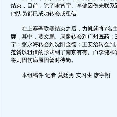
结束，目前，除了霍智宇、李健因伤未联系
他队员都已成功转会或租借。
在上赛季联赛结束之后，力帆就将7名主
牌，其中，贾文鹏、周麟转会到广州医药；
宁；张永海转会到沈阳金德；王安治转会到
范贇以租借的形式到了南京有有。而李健和
将则因伤病原因暂时待岗。
本组稿件 记者 莫廷勇 实习生 廖宇翔