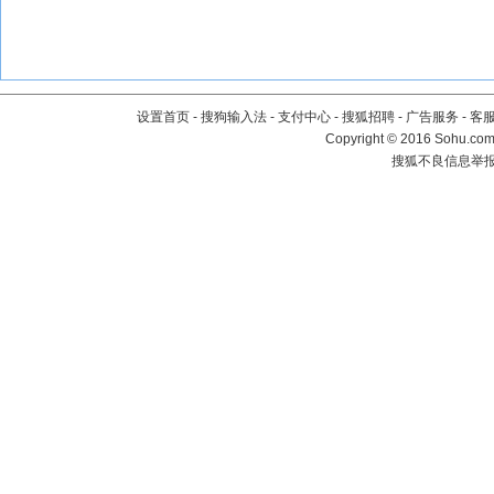
设置首页
-
搜狗输入法
-
支付中心
-
搜狐招聘
-
广告服务
-
客
Copyright
©
2016 Sohu.com 
搜狐不良信息举