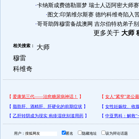
·
卡纳斯成费德勒噩梦 瑞士人迈阿密大师
·
图文:印第维尔斯赛 德约科维奇陷入
·
哥哥助阵穆雷备战澳网 吉尔伯特劝弟子
更多关于
大师 
相关搜索：
大师
穆雷
科维奇
用户：
匿名
隐藏地址
设为辩论话题