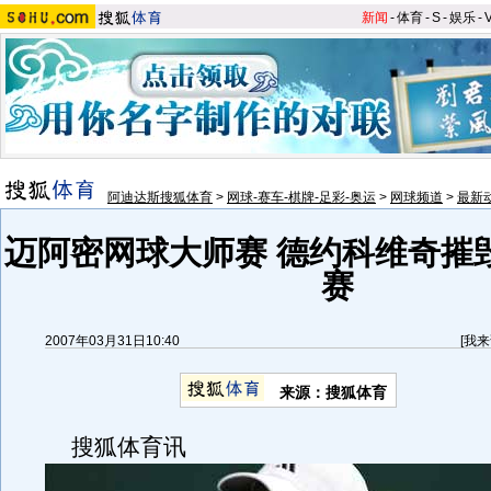
新闻
-
体育
-
S
-
娱乐
-
阿迪达斯搜狐体育
>
网球-赛车-棋牌-足彩-奥运
>
网球频道
>
最新
迈阿密网球大师赛 德约科维奇摧
赛
2007年03月31日10:40
[
我来
来源：搜狐体育
搜狐体育讯