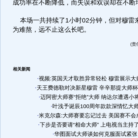
成功率在不断降低，而失误和双误却在不断
本场一共持续了1小时02分钟，但对穆雷
为难熬，远不止这么长吧。
(责
相关新闻
·
视频:英国天才取胜异常轻松 穆雷展示大
·
天王费德勒对决新星穆雷 辛辛那提大师
·
迈阿密大师赛“拒绝”大师 纳达尔遭遇小
·
叶浅予诞辰100周年款款深情忆大
·
米克尔森:大师赛要忘记过去 美国赛不会
·
下步是否要请“相命大师” 上电视当主持了?
·
华图面试大师谈如何克服面试紧张