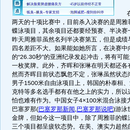
在
两天的十项比赛中，目前杀入决赛的是周雅菲
蝶泳项目，其余项目还都要经预赛、半决赛
昨天周雅菲虽然名列半决赛第五，但是成绩
四名差距不大。如果能如她所言，在决赛中
的“26.30秒”的亚洲纪录发起冲击，将有可
一枚奖牌。此外，齐晖和张琳在明天都还各
然而齐晖目前状态飘忽不定，张琳虽然状态
男子1500米自由泳项目上，韩国的朴泰桓
克特等多名选手都有在他之上的实力，所以
怕也难有作为。中国女子4×100米混合泳接力
巴塞罗那
(
巴塞罗那新闻
,
巴塞罗那说吧
)
游泳
金牌，但如今这一项目中，除了周雅菲的蝶
三个项目都呈疲软态势。在美、澳实力超然