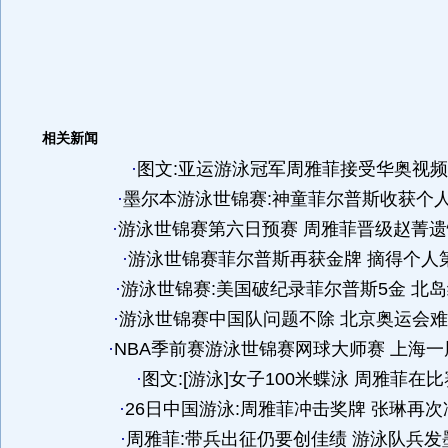
相关新闻
·
图文:亚运游泳冠军周雅菲接受华奥视
·
墨尔本游泳世锦赛:神童菲尔普斯收获个人
·
游泳世锦赛第六日预赛 周雅菲晋级赵菁遗
·
游泳世锦赛菲尔普斯再获金牌 摘得个人
·
游泳世锦赛:美国破纪录菲尔普斯5金 北
·
游泳世锦赛中国队问题不除 北京奥运会
·
NBA季前赛游泳世锦赛网球大师赛 上海一
·
图文:[游泳]女子100米蝶泳 周雅菲在
·
26日中国游泳:周雅菲冲击奖牌 张琳再次
·
周雅菲:带兵出征仍要创佳绩 游泳队兵发