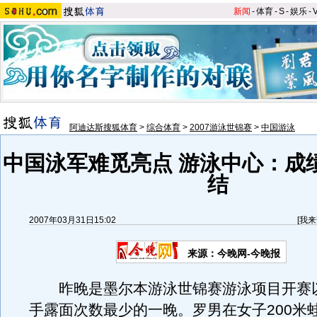
新闻
-
体育
-
S
-
娱乐
-
阿迪达斯搜狐体育
>
综合体育
>
2007游泳世锦赛
>
中国游泳
中国泳军难觅亮点 游泳中心：成
结
2007年03月31日15:02
[
我来
来源：今晚网-今晚报
昨晚是墨尔本游泳世锦赛游泳项目开赛
手露面次数最少的一晚。罗男在女子200米