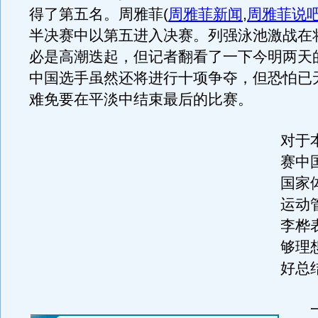
得了第五名。周雅菲
(
周雅菲新闻
,
周雅菲说
半决赛中以第五进入决赛。列强泳池激战在
必是高潮迭起，但记者翻看了一下今明两天
中国选手虽然还将进行十项争夺，但恐怕已
难免要在平淡中结束最后的比赛。
对于
赛中
国家
运动
李桦
够理
好总
一