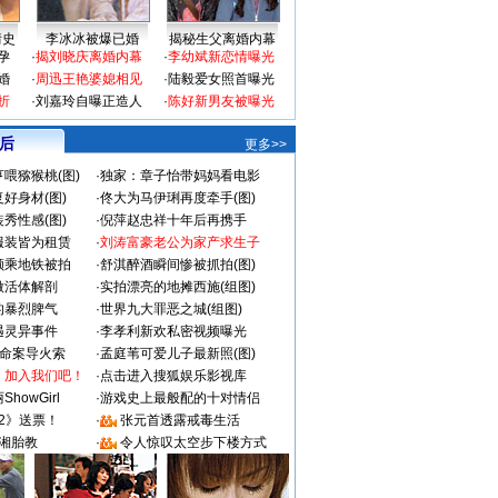
情史
李冰冰被爆已婚
揭秘生父离婚内幕
孕
·
揭刘晓庆离婚内幕
·
李幼斌新恋情曝光
婚
·
周迅王艳婆媳相见
·
陆毅爱女照首曝光
折
·
刘嘉玲自曝正造人
·
陈好新男友被曝光
 后
更多>>
喂猕猴桃(图)
·
独家：章子怡带妈妈看电影
好身材(图)
·
佟大为马伊琍再度牵手(图)
秀性感(图)
·
倪萍赵忠祥十年后再携手
服装皆为租赁
·
刘涛富豪老公为家产求生子
颜乘地铁被拍
·
舒淇醉酒瞬间惨被抓拍(图)
做活体解剖
·
实拍漂亮的地摊西施(组图)
的暴烈脾气
·
世界九大罪恶之城(组图)
遇灵异事件
·
李孝利新欢私密视频曝光
成命案导火索
·
孟庭苇可爱儿子最新照(图)
：加入我们吧！
·
点击进入搜狐娱乐影视库
howGirl
·
游戏史上最般配的十对情侣
2》送票！
·
张元首透露戒毒生活
湘胎教
·
令人惊叹太空步下楼方式