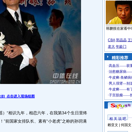
韩鹏恨在家看中
CBA
郭晶晶
王
老大
年龄门
精彩推荐
夫妇
点击进入现场组图
）“相识九年，相恋六年，在我第34个生日里终
相 关 说 吧
！”前国家女排队长、素有“小老虎”之称的孙玥满
赖亚文
|
何国文