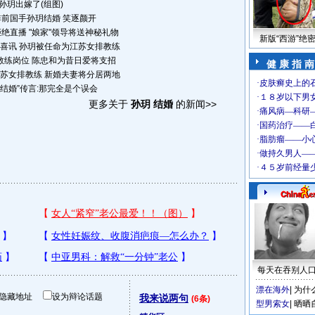
孙玥出嫁了(组图)
排前国手孙玥结婚 笑逐颜开
绝直播 "娘家"领导将送神秘礼物
新版“西游”绝
喜讯 孙玥被任命为江苏女排教练
教练岗位 陈忠和为昔日爱将支招
健 康 指 南
苏女排教练 新婚夫妻将分居两地
“结婚”传言:那完全是个误会
更多关于
孙玥 结婚
的新闻>>
每天在吞别人
漂在海外
|
为什
隐藏地址
设为辩论话题
我来说两句
(6条)
型男索女
|
晒晒