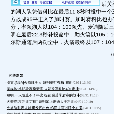
后关
的湖人队凭借科比在最后11.8秒时投中一
方战成95平进入了加时赛。加时赛科比包办
分，率领湖人以104：100领先。麦迪随后
明在最后22.3秒补投命中，助火箭以105：1
尔斯通随后两罚全中，火箭最终以107：10
相关新闻
·
图文:[NBA]火箭胜湖人 姚明单打夸梅-布朗
(03/31 13:40)
·
美媒体:姚明砍赛季新高 火箭改写科比40+定律
(03/31 14:48)
·
姚明:一人阻止不了科比 提前感受季后赛的战斗
(03/31 15:13)
·
火箭终结“科比定律” 姚明加上麦迪大于科比
(04/01 10:19)
·
火箭险胜湖人姚明发挥出色 称回去可以睡个好觉
(04/01 10:15)