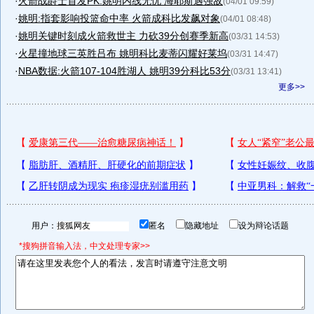
·
火箭战爵士首发PK:姚明内线无忧 海耶斯遇强敌
(04/01 09:59)
·
姚明:指套影响投篮命中率 火箭成科比发飙对象
(04/01 08:48)
·
姚明关键时刻成火箭救世主 力砍39分创赛季新高
(03/31 14:53)
·
火星撞地球三英胜吕布 姚明科比麦蒂闪耀好莱坞
(03/31 14:47)
·
NBA数据:火箭107-104胜湖人 姚明39分科比53分
(03/31 13:41)
更多>>
用户：
匿名
隐藏地址
设为辩论话题
*搜狗拼音输入法，中文处理专家>>