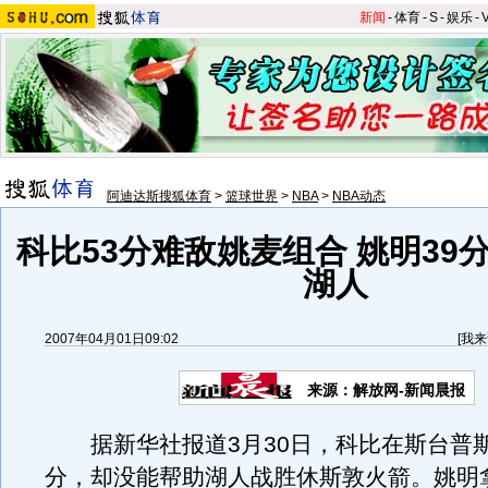
新闻
-
体育
-
S
-
娱乐
-
阿迪达斯搜狐体育
>
篮球世界
>
NBA
>
NBA动态
科比53分难敌姚麦组合 姚明39
湖人
2007年04月01日09:02
[
我来
来源：解放网-新闻晨报
据新华社报道3月30日，科比在斯台普斯
分，却没能帮助湖人战胜休斯敦火箭。姚明