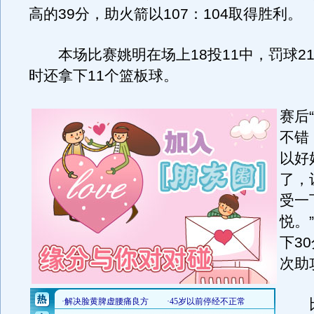
高的39分，助火箭以107：104取得胜利。
本场比赛姚明在场上18投11中，罚球21
时还拿下11个篮板球。
赛后
不错
以好
了，
受一
悦。
下3
次助
比