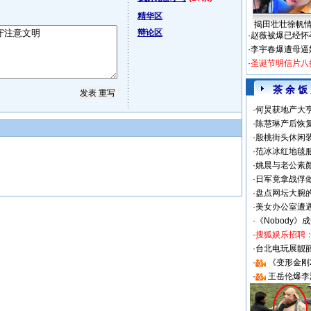
精华区
揭田壮壮徐帆
辩论区
·
赵薇被爆已经怀
·
李宇春爆遭母逼
·
圣诞节明信片八
茶 余 饭
·
何炅获地产大亨
·
陈慧琳产后恢复
·
殷桃街头休闲装
·
范冰冰红地毯
·
姚晨与老公素
·
日军竟拿战俘
·
盘点网坛大腕
·
美女办公室遭
·
《Nobody》
·
搜狐娱乐招聘
·
台北电玩展靓丽S
·
《变形金刚
·
王岳伦爆李