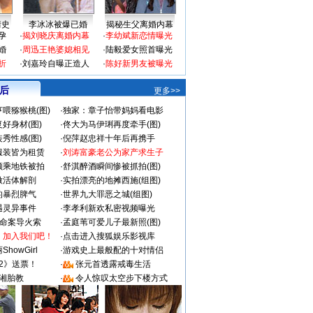
情史
李冰冰被爆已婚
揭秘生父离婚内幕
孕
·
揭刘晓庆离婚内幕
·
李幼斌新恋情曝光
婚
·
周迅王艳婆媳相见
·
陆毅爱女照首曝光
折
·
刘嘉玲自曝正造人
·
陈好新男友被曝光
 后
更多>>
喂猕猴桃(图)
·
独家：章子怡带妈妈看电影
好身材(图)
·
佟大为马伊琍再度牵手(图)
秀性感(图)
·
倪萍赵忠祥十年后再携手
服装皆为租赁
·
刘涛富豪老公为家产求生子
颜乘地铁被拍
·
舒淇醉酒瞬间惨被抓拍(图)
做活体解剖
·
实拍漂亮的地摊西施(组图)
的暴烈脾气
·
世界九大罪恶之城(组图)
遇灵异事件
·
李孝利新欢私密视频曝光
成命案导火索
·
孟庭苇可爱儿子最新照(图)
：加入我们吧！
·
点击进入搜狐娱乐影视库
howGirl
·
游戏史上最般配的十对情侣
2》送票！
·
张元首透露戒毒生活
湘胎教
·
令人惊叹太空步下楼方式