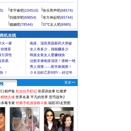
5)
李宇春吧
(104510)
快乐男声吧
(68574)
刘德华吧
(69854)
东方神起吧
(65744)
婚姻吧
(78544)
37℃女人吧
(6985)
商机在线
更多>>
对口相声集
杜拉拉升职记
张震讲故事
红楼梦
-精绝古城
世界名著
平凡的世界
货币战争2
毒杀毒专家
经典手机游游格斗集
福彩3D走势图