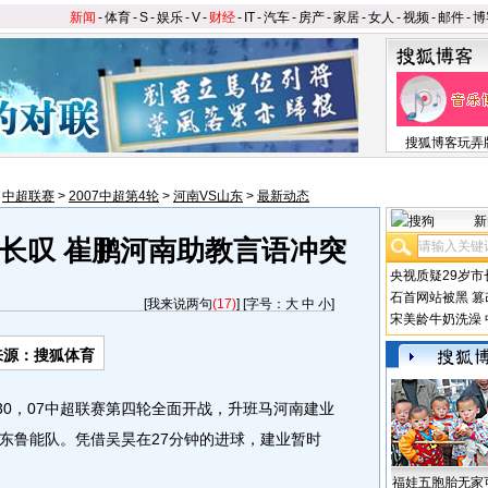
新闻
-
体育
-
S
-
娱乐
-
V
-
财经
-
IT
-
汽车
-
房产
-
家居
-
女人
-
视频
-
邮件
-
博
搜狐博客玩弄
>
中超联赛
>
2007中超第4轮
>
河南VS山东
>
最新动态
新
长叹 崔鹏河南助教言语冲突
央视质疑29岁市
石首网站被黑
篡
[
我来说两句
(17)
] [字号：
大
中
小
]
宋美龄牛奶洗澡
来源：搜狐体育
30，07中超联赛第四轮全面开战，升班马河南建业
东鲁能队。凭借吴昊在27分钟的进球，建业暂时
福娃五胞胎无家