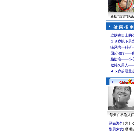
新版“西游”绝
健 康 指 南
每天在吞别人
漂在海外
|
为什
型男索女
|
晒晒