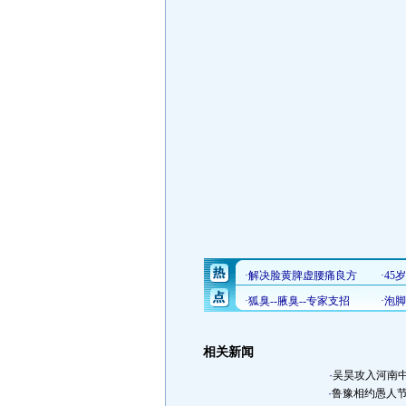
相关新闻
·
吴昊攻入河南中
·
鲁豫相约愚人节