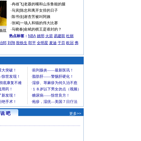
·
冉雄飞
|
老聂的嘴和山东鲁能的腿
·
马寅
|
陈忠和离开女排的日子
·
陈书佳
|
谢杏芳被叫阿姨
·
张斌
|
一场人和猫的伟大比赛
·
马晓春
|
俞斌的棋王是谁封的？
缅战
热点标签：
NBA
姚明
火箭
易建联
杜丽
治郅
刘翔
殷铁生
郎平
全明星
麦迪
于芬
欧冠
弗
说 吧
更多>>