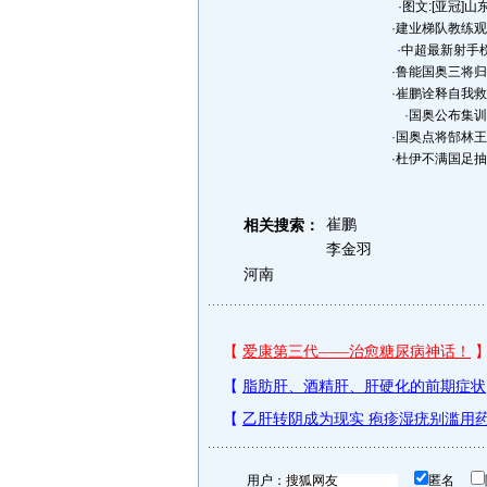
·
图文:[亚冠]
·
建业梯队教练观
·
中超最新射手榜
·
鲁能国奥三将归
·
崔鹏诠释自我救
·
国奥公布集训
·
国奥点将郜林王
·
杜伊不满国足抽
崔鹏
相关搜索：
李金羽
河南
用户：
匿名