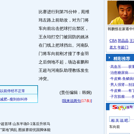
比赛进行到第75分钟，苑维
玮左路上前助攻，对方门将
车向前出击把球打出禁区，
韩鹏恨在家看中
王永珀打空门被回防的姚冰
CBA
郭晶晶
王
在门线上把球挡出。河南队
老大
年龄门
门将车向前刚才撞了李金羽
精彩推荐
之后倒地不起，场边崔鹏和
王超与河南队助理教练发生
冲突。
(责任编辑：韩炯)
[
我来说两句
(17条)
]
相 关 说 吧
超首球 山东半场0-1落后升班马
车向前
"菜地"捣乱 图拔赛前忧国脚体能