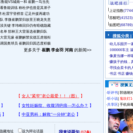
山东鲁能VS城南一和 崔鹏一马当先
说 吧 排 行
看鲁能训练 称杜伊也曾是其弟子
上证指数
(7744
:杜震宇登榜首 辽足外援再建功
苏醒吧
(41523)
队 李微崔鹏荣归故里王晓龙失意
贴图吧
(68789)
渎关键 李玮峰回归仍有暗礁隐藏
名单 郜林王大雷落选崔鹏归队
搜狐分类
|
大雷无缘 崔鹏解禁实德五虎领衔
调国奥球员 崔鹏回归因态度积极
更多关于
崔鹏 李金羽 河南
的新闻>>
·
听评书
|
郭德纲
·
听小说
|
鬼吹灯1
·
共享区
|
手机病
隐藏地址
设为辩论话题
我来说两句
(17条)