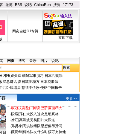
客
-
微博
-
BBS
-
说吧
-
ChinaRen
-
搜狗
-
17173
网友自建DJ专辑
立即下载
版
闻
网页
博客
音乐
图片
说吧
长
邓玉娇失踪
朝鲜军事演习
日本兵赎罪
改温总讲话
夏日减肥秘方
日本瘦脸法
中共卧底结局
慈禧不快乐
侵略中国报告
更多>>
·
欧冠决赛盘口解读 巴萨赢面稍大
·
段暄
|
拜仁大投入这次是动真格
·
徐江
|
高洪波另类图片大派送
·
孙贤禄
|
高洪波组队思想值得赞同
·
颜晓华
|
科比队友什么时候可支持他
可归