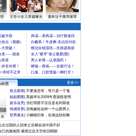
密照
王菲小女儿李嫣曝光
酒井法子痛哭谢罪
更多>>
焦点新闻
|
不要迷恋哥，哥只是一个鬼
贴贴图图
|
英媒评出2009年度搞怪发明
娱乐旮旯
|
当红明星不仅仅是名利双收
情感世界
|
后悔嫁给这样一个山西男人
型男索女
|
小糖精归来，在海边轻轻舞
口水
么出过国的人回来之后都会说中国不好
自己的旗袍照
暴雨过后天空依旧晴朗