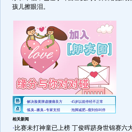
孩儿擦眼泪。
相关新闻
·
比赛未打神童已上榜 丁俊晖跻身世锦赛六