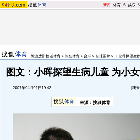
新闻
-
体育
-
S
-
娱乐
-
阿迪达斯搜狐体育
>
综合体育
>
台球
>
台球图片
>
丁俊晖探望生
图文：小晖探望生病儿童 为小
2007年04月01日19:42
[
我来
来源：搜狐体育