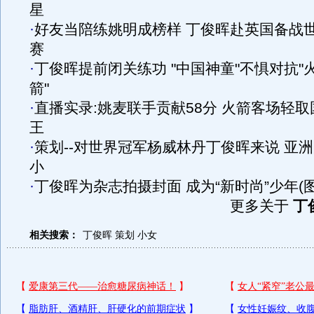
星
·
好友当陪练姚明成榜样 丁俊晖赴英国备战
赛
·
丁俊晖提前闭关练功 "中国神童"不惧对抗"
箭"
·
直播实录:姚麦联手贡献58分 火箭客场轻取
王
·
策划--对世界冠军杨威林丹丁俊晖来说 亚
小
·
丁俊晖为杂志拍摄封面 成为“新时尚”少年(图
更多关于
丁
相关搜索：
丁俊晖
策划
小女