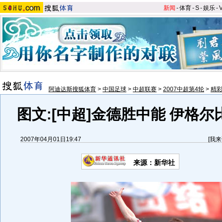
新闻
-
体育
-
S
-
娱乐
-
阿迪达斯搜狐体育
>
中国足球
>
中超联赛
>
2007中超第4轮
>
精
图文:[中超]金德胜中能 伊格
2007年04月01日19:47
[
我来
来源：新华社