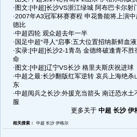
·
图文:[中超]长沙VS浙江绿城 阿布巴卡尔射
·
2007年A3冠军杯赛赛程 申花鲁能将上演中
德比
·
中超四轮 观众超去年一半
·
国足中超“寻人”启事:五大位置招纳新鲜血液
·
实录:[中超]长沙2-1青岛 金德终破逢青不胜
命
·
图文:[中超]辽宁VS长沙 格里夫斯庆祝进球
·
中超之最:长沙翻版红军逆转 哀兵上海绝杀
东
·
中超阅兵之长沙:外援充当箭头 南迁恐水土
服
更多关于
中超 长沙 伊
相关搜索：
中超
长沙
伊格尔