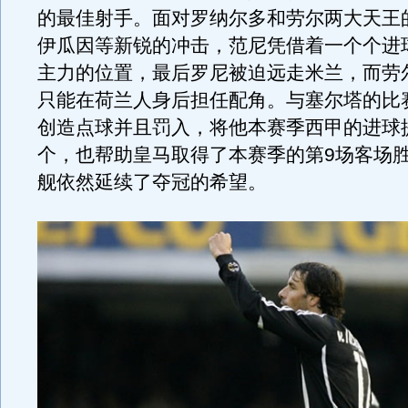
的最佳射手。面对罗纳尔多和劳尔两大天王
伊瓜因等新锐的冲击，范尼凭借着一个个进
主力的位置，最后罗尼被迫远走米兰，而劳
只能在荷兰人身后担任配角。与塞尔塔的比
创造点球并且罚入，将他本赛季西甲的进球提
个，也帮助皇马取得了本赛季的第9场客场
舰依然延续了夺冠的希望。