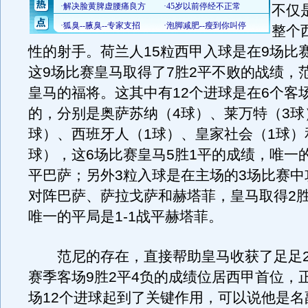
不仅
整个
性的射手。荷兰人15粒西甲入球是在9场比
这9场比赛皇马取得了7胜2平不败的战绩，
皇马的福将。这其中有12个进球是在6个客
的，分别是奥萨苏纳（4球）、莱万特（3球
球）、西班牙人（1球）、皇家社会（1球）
球），这6场比赛皇马5胜1平的成绩，唯一的
平巴萨；另外3粒入球是在主场的3场比赛中
对阵巴萨、萨拉戈萨和赫塔菲，皇马取得2胜
唯一的平局是1-1战平赫塔菲。
范尼的存在，直接帮助皇马收获了足足2
赛季客场9胜2平4负的成绩位居西甲首位，
场12个进球起到了关键作用，可以说他是名