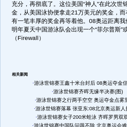
充分，再彻底了。这位美国“神人”在此次世
金，从美国泳协便拿走21万美元的奖金，而
有一笔丰厚的奖金再等着他。08奥运距离我
明年夏天中国游泳队会出现一个“菲尔普斯”或
（Firewall）
相关新闻
·
游泳世锦赛王鑫十米台封后 08奥运夺金信心
·
游泳世锦赛齐晖无缘半决赛(图)
·
游泳世锦赛之行两手空空 奥运夺金点雾
·
游泳世锦赛落幕 张亚东:08北京奥运新人
·
游泳世锦赛女子200米蛙泳 齐晖罗男双
·
游泳世锦赛中国队问题不除 北京奥运会