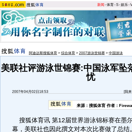
新闻
-
体育
-
S
-
娱乐
-
阿迪达斯搜狐体育
>
综合体育
>
2007游泳世锦赛
>
中国游泳
美联社评游泳世锦赛:中国泳军坠
忧
2007年04月02日18:53
[
我来
来源：搜狐体育 作者：Firewal
搜狐体育讯 第12届世界游泳锦标赛在墨
幕，美联社也因此撰文对本次比赛做了总结