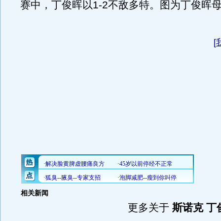
赛中，丁俊晖以1-2不敌多特。图为丁俊晖
[
相关新闻
更多关于
斯诺克 丁