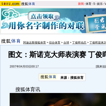
新闻
-
体育
-
S
-
娱乐
-
阿迪达斯搜狐体育
>
综合体育
>
台球
>
丁俊晖动态
>
丁俊晖迎来2
图文：斯诺克大师表演赛 丁俊
2007年04月03日00:17
[
我来说
来源：搜狐体育
搜狐体育讯