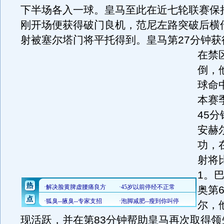
下半场各入一球。皇马至此在近七轮联赛保
刚开场便获得破门良机，范尼左路突破后横
射被塞尔塔门将平托得到。
皇马第27分钟
在禁
倒，
球命
本赛
45
安赫
功，
射将
1。
奥第
尔，
现活跃，并在第83分钟帮助皇马再次取得领