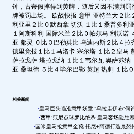
钟，古蒂假摔得到黄牌，随后又因不满判罚
牌被罚出场。 欧战快报 意甲 亚特兰大２比
利亚里２比０默西拿 切沃 １比１桑普多利亚
１阿斯科利 国际米兰２比０帕尔马 利沃诺 
亚 都灵 ０比０巴勒莫比 乌迪内斯２比４拉齐
德里竞技１比１马洛卡 塞尔塔 １比２皇马 
萨拉戈萨 塔拉戈纳 １比１韦尔瓦 奥萨苏纳
亚 桑坦德 ５比４毕尔巴鄂 英超 热刺 １比
相关新闻
·
皇马巨头瞄准意甲妖童 “乌拉圭伊布”何
·
西甲:范尼点球罗比绝杀 皇马客场险胜
·
国米皇马抢意甲金靴 托尼+阿德打造最恐