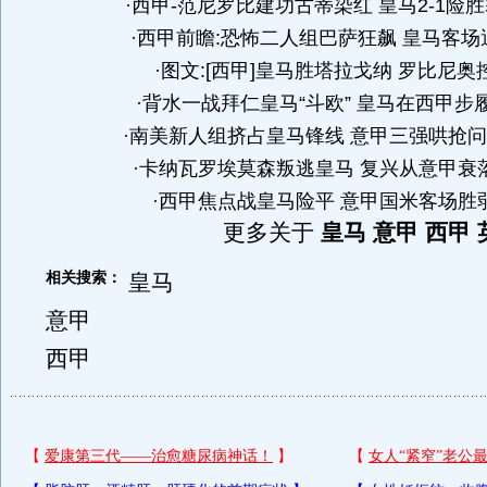
·
西甲-范尼罗比建功古蒂染红 皇马2-1险
·
西甲前瞻:恐怖二人组巴萨狂飙 皇马客场
·
图文:[西甲]皇马胜塔拉戈纳 罗比尼奥
·
背水一战拜仁皇马“斗欧” 皇马在西甲步
·
南美新人组挤占皇马锋线 意甲三强哄抢
·
卡纳瓦罗埃莫森叛逃皇马 复兴从意甲衰
·
西甲焦点战皇马险平 意甲国米客场胜
更多关于
皇马 意甲 西甲 
相关搜索：
皇马
意甲
西甲