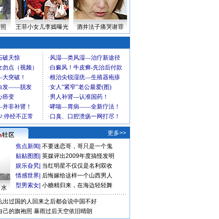
密照
王菲小女儿李嫣曝光
酒井法子痛哭谢罪
更多>>
焦点新闻
|
不要迷恋哥，哥只是一个鬼
贴贴图图
|
英媒评出2009年度搞怪发明
娱乐旮旯
|
当红明星不仅仅是名利双收
情感世界
|
后悔嫁给这样一个山西男人
型男索女
|
小糖精归来，在海边轻轻舞
口水
么出过国的人回来之后都会说中国不好
自己的旗袍照
暴雨过后天空依旧晴朗