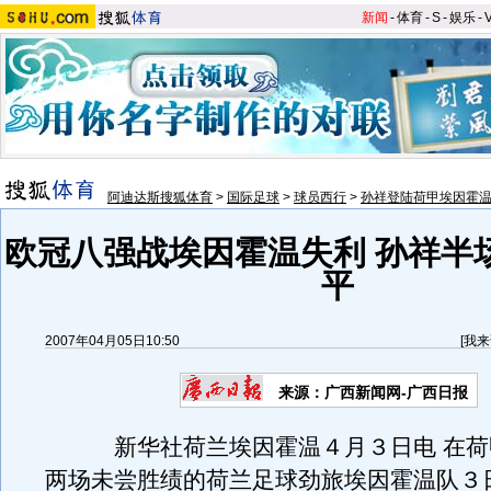
新闻
-
体育
-
S
-
娱乐
-
阿迪达斯搜狐体育
>
国际足球
>
球员西行
>
孙祥登陆荷甲埃因霍
欧冠八强战埃因霍温失利 孙祥半
平
2007年04月05日10:50
[
我来
来源：广西新闻网-广西日报
新华社荷兰埃因霍温４月３日电 在荷
两场未尝胜绩的荷兰足球劲旅埃因霍温队３