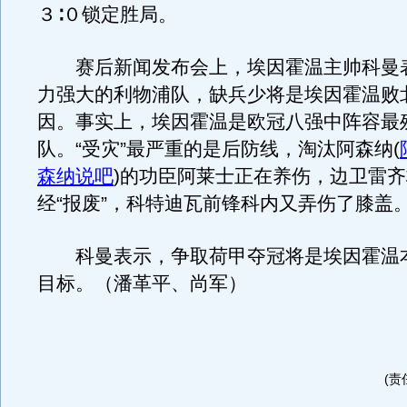
３∶０锁定胜局。
赛后新闻发布会上，埃因霍温主帅科曼
力强大的利物浦队，缺兵少将是埃因霍温败
因。事实上，埃因霍温是欧冠八强中阵容最
队。“受灾”最严重的是后防线，淘汰阿森纳
(
森纳说吧
)
的功臣阿莱士正在养伤，边卫雷齐
经“报废”，科特迪瓦前锋科内又弄伤了膝盖
科曼表示，争取荷甲夺冠将是埃因霍温
目标。（潘革平、尚军）
(责