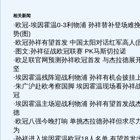
相关新闻
·
欧冠-埃因霍温0-3利物浦 孙祥替补登场难
势(图)
·
欧冠孙祥有望首发 中国太阳对话红军高人(
·
图文:孙祥征战欧冠联赛 PK马斯切拉诺
·
欧足联官网预测孙祥欧冠首发 与杰拉德展
坚
·
埃因霍温残阵迎战利物浦 孙祥有机会披挂
·
朱广沪赴欧考察国脚 埃因霍温现场看孙祥
冠
·
埃因霍温主场迎战利物浦 孙祥有望首发战
德
·
欧冠八强今晚打响 单挑杰拉德孙祥但求尽
为
·
孙祥进入埃因霍温欧冠18人名单 有望首发