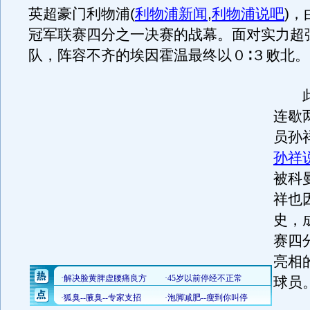
英超豪门利物浦
(
利物浦新闻
,
利物浦说吧
)
，
冠军联赛四分之一决赛的战幕。面对实力超
队，阵容不齐的埃因霍温最终以０∶３败北。
此
连歇
员孙
孙祥
被科
祥也
史，
赛四
亮相
球员