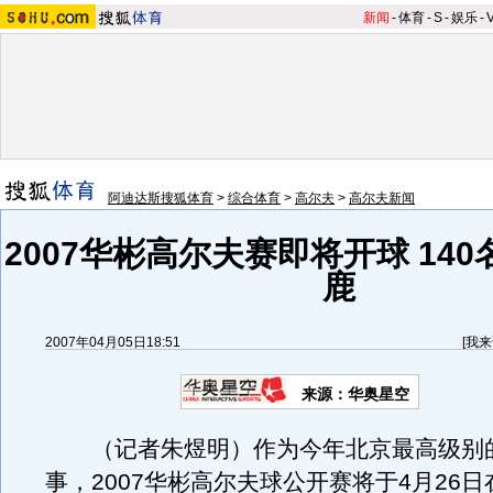
新闻
-
体育
-
S
-
娱乐
-
阿迪达斯搜狐体育
>
综合体育
>
高尔夫
>
高尔夫新闻
2007华彬高尔夫赛即将开球 14
鹿
2007年04月05日18:51
[
我来
来源：华奥星空
（记者朱煜明）作为今年北京最高级别
事，2007华彬高尔夫球公开赛将于4月26