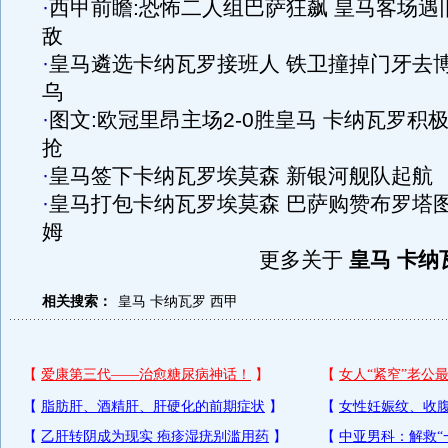
·
西甲前瞻:恐怖二人组巴萨狂飙 皇马客场遇
敌
·
皇马遴选卡纳瓦罗接班人 铁卫撞掉门牙去
乌
·
图文:欧冠里昂主场2-0胜皇马 卡纳瓦罗积
抢
·
皇马签下卡纳瓦罗埃莫森 新银河舰队起航
·
皇马打包卡纳瓦罗埃莫森 巴萨购赞布罗塔
姆
更多关于
皇马 卡纳
相关搜索：
皇马
卡纳瓦罗
西甲