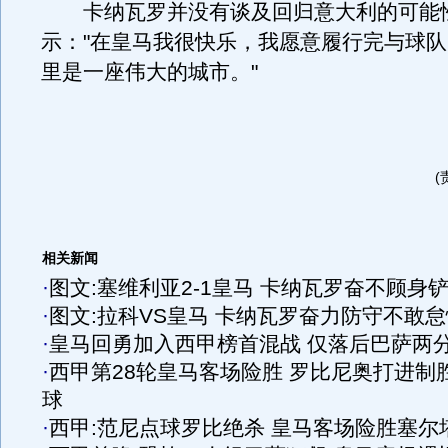
卡纳瓦罗并没有谈及回归意大利的可能
示："在皇马我很快乐，我愿意履行完与球
里是一座伟大的城市。"
(
相关新闻
·
图文:塞维利亚2-1皇马 卡纳瓦罗奋不顾身
·
图文:拉科VS皇马 卡纳瓦罗奋力防守不敢怠
·
皇马回勇加入西甲榜首混战 仅落后巴萨两
·
西甲第28轮皇马客场险胜 罗比尼奥打进制
球
·
西甲:范尼点球罗比绝杀 皇马客场险胜塞尔