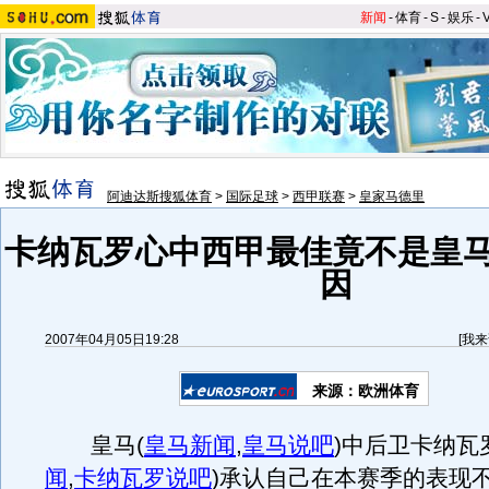
新闻
-
体育
-
S
-
娱乐
-
阿迪达斯搜狐体育
>
国际足球
>
西甲联赛
>
皇家马德里
卡纳瓦罗心中西甲最佳竟不是皇马
因
2007年04月05日19:28
[
我来
来源：欧洲体育
皇马
(
皇马新闻
,
皇马说吧
)
中后卫卡纳瓦
闻
,
卡纳瓦罗说吧
)
承认自己在本赛季的表现