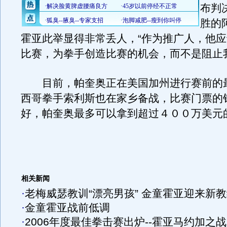
布判
胜的
霍亚此举显得非常丢人，“作为推广人，他
比赛，为拳手创造比赛的机会，而不是阻止
目前，帕奎奥正在美国加州进行赛前的
西哥拳手索利斯也在家乡备战，比赛门票的
好，帕奎奥最多可以拿到超过４００万美元
相关新闻
·
老梅威瑟教训“漂亮男孩” 金童霍亚迎来新
·
金童霍亚战前低调
·
2006年度最佳拳击赛出炉--霍亚马约加之