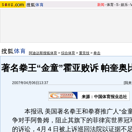
新闻
-
体育
-
S
-
娱乐
-
阿迪达斯搜狐体育
>
综合体育
>
重竞技
>
拳击
著名拳王“金童”霍亚败诉 帕奎奥
2007年04月06日13:37
[
我来
来源：中国体育报业总社
本报讯 美国著名拳王和拳赛推广人“金童
争对手阿鲁姆，阻止其旗下的菲律宾世界冠
的诉讼，4月４日被上诉巡回法院以证据不