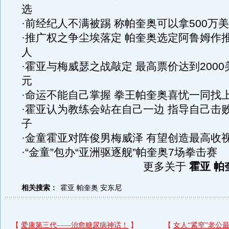
选
·
前经纪人不满被踢 称帕奎奥可以拿500万
·
推广权之争尘埃落定 帕奎奥选定阿鲁姆作
人
·
霍亚与梅威瑟之战敲定 最高票价达到2000
元
·
命运不能自己掌握 拳王帕奎奥喜忧一同找
·
霍亚认为教练会站在自己一边 指导自己击
子
·
金童霍亚对阵俊男梅威泽 有望创造最高收
·
“金童”包办“亚洲驱逐舰”帕奎奥7场拳击赛
更多关于
霍亚 帕
相关搜索：
霍亚
帕奎奥
安东尼