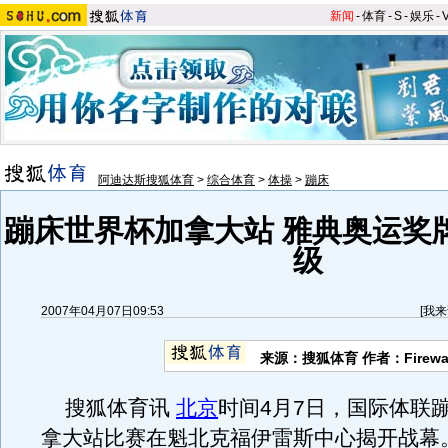
新闻
-
体育
-
S
-
娱乐
-
阿迪达斯搜狐体育
>
综合体育
>
体操
>
蹦床
蹦床世界杯加拿大站 雅典奥运奖
级
2007年04月07日09:53
[
我来
来源：搜狐体育 作者：Firewal
搜狐体育讯
北京
时间4月7日，国际体联
拿大站比赛在魁北克福伊雷斯中心揭开战幕