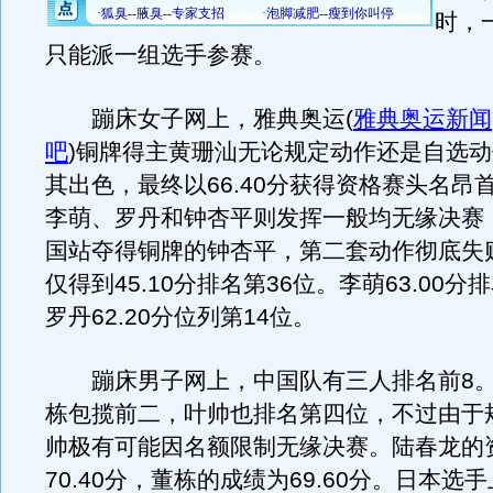
时，
只能派一组选手参赛。
蹦床女子网上，雅典奥运
(
雅典奥运新闻
吧
)
铜牌得主黄珊汕无论规定动作还是自选动
其出色，最终以66.40分获得资格赛头名昂
李萌、罗丹和钟杏平则发挥一般均无缘决赛
国站夺得铜牌的钟杏平，第二套动作彻底失
仅得到45.10分排名第36位。李萌63.00分
罗丹62.20分位列第14位。
蹦床男子网上，中国队有三人排名前8。
栋包揽前二，叶帅也排名第四位，不过由于
帅极有可能因名额限制无缘决赛。陆春龙的
70.40分，董栋的成绩为69.60分。日本选