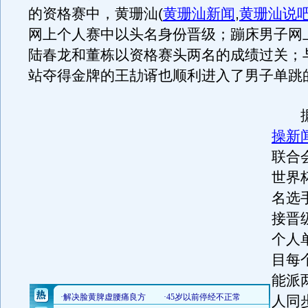
的资格赛中，黄珊汕
(
黄珊汕新闻
,
黄珊汕说
网上个人赛中以头名身份晋级；蹦床男子网
陆春龙和董栋以资格赛头两名的成绩过关；
站夺得金牌的王劼谞也顺利进入了男子单跳
据
操新
联合
世界
名选
接晋
个人
目每
能派
人同