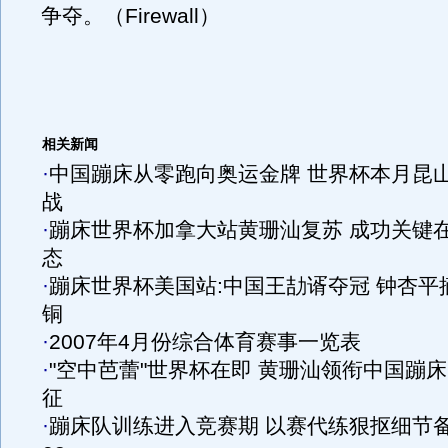
争夺。（Firewall）
相关新闻
·
中国蹦床从零跑向奥运金牌 世界杯本月昆
战
·
蹦床世界杯加拿大站黄珊汕复苏 成功关键
态
·
蹦床世界杯美国站:中国王劼谞夺冠 钟杏平
铜
·
2007年4月份综合体育赛事一览表
·
"空中芭蕾"世界杯在即 黄珊汕领衔中国蹦
征
·
蹦床队训练进入竞赛期 以赛代练狠抠细节