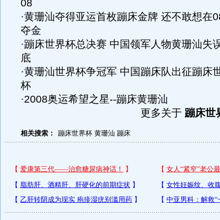
08
·
黄珊汕夺得亚运首枚蹦床金牌 还不敢想在0
夺金
·
蹦床世界杯总决赛 中国领军人物黄珊汕失
底
·
黄珊汕世界杯争冠军 中国蹦床队出征蹦床
杯
·
2008奥运希望之星--蹦床黄珊汕
更多关于
蹦床世
相关搜索：
蹦床世界杯
黄珊汕
蹦床