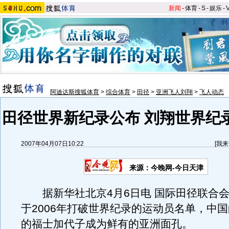
新闻
-
体育
-
S
-
娱乐
-
阿迪达斯搜狐体育
>
综合体育
>
田径
>
亚洲飞人刘翔
>
飞人动态
田径世界新纪录公布 刘翔世界纪
2007年04月07日10:22
[
我来
来源：今晚网-今日天津
据新华社北京4月6日电 国际田径联合会
于2006年打破世界纪录的运动员名单，中
的福士加代子成为鲜有的亚洲面孔。