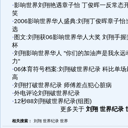
·
影响世界刘翔艳遇章子怡 丁俊晖一反常态
笑
·
2006影响世界华人盛典:刘翔丁俊晖章子怡
选
·
图文:刘翔获06影响世界华人大奖 刘翔手握
杯
·
刘翔影响世界华人 "你们的加油声是我永远
力"
·
06体育符号档案:刘翔破世界纪录 科比单场
高
·
刘翔打破世界纪录 师傅差点犯心脏病
·
外电评论刘翔破世界纪录
·
12秒88刘翔破世界纪录(组图)
更多关于
刘翔 世界纪录 
相关搜索：
刘翔
世界纪录
世界