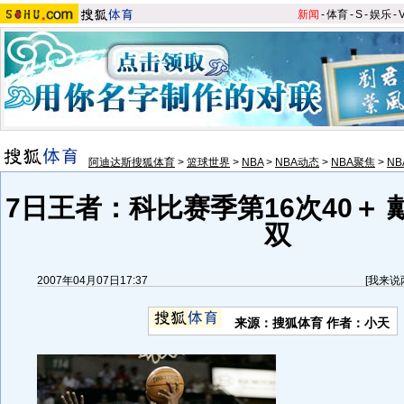
新闻
-
体育
-
S
-
娱乐
-
阿迪达斯搜狐体育
>
篮球世界
>
NBA
>
NBA动态
>
NBA聚焦
>
N
7日王者：科比赛季第16次40＋
双
2007年04月07日17:37
[
我来说
来源：搜狐体育 作者：小天