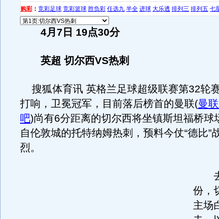
购彩
：
竞彩足球
竞彩篮球
胜负彩
任选九
半全
进球
大乐透
排列三
排列五
七
4月7日 19点30分
英超 切尔西VS热刺
搜狐体育讯 英格兰足球超级联赛第32轮
打响，卫冕冠军，目前落后榜首的曼联
(
曼联
吧
)
尚有6分距离的切尔西将坐镇斯坦福桥球
自伦敦城的托特纳姆热刺，预料今仗“德比”
烈。
去
份，
主场