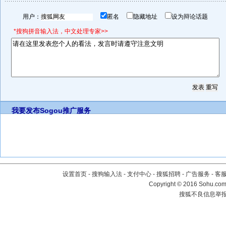
用户：
匿名
隐藏地址
设为辩论话题
*搜狗拼音输入法，中文处理专家>>
我要发布
Sogou推广服务
设置首页
-
搜狗输入法
-
支付中心
-
搜狐招聘
-
广告服务
-
客
Copyright
©
2016 Sohu.com 
搜狐不良信息举