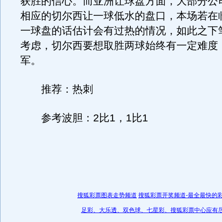
获胜的信心。而亚洲让球盘方面，大部分公
相应的切尔西让一球低水的盘口，本场若在
一球盘的话估计会有过热的情况，如此之下
考虑，切尔西要想取胜两球始终有一定难度
军。
推荐：热刺
参考波胆：2比1，1比1
搜狐彩票图表走势频道
搜狐彩票开奖频道-最全最快的
足彩、大乐透、双色球、七星彩、搜狐彩票中心应有