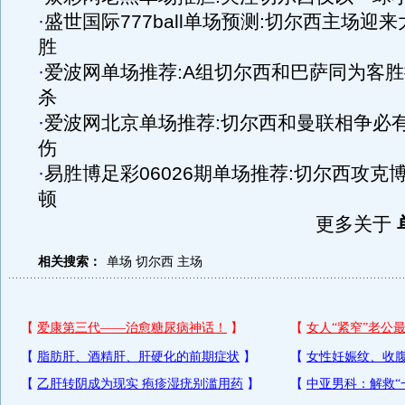
·
盛世国际777ball单场预测:切尔西主场迎来
胜
·
爱波网单场推荐:A组切尔西和巴萨同为客胜
杀
·
爱波网北京单场推荐:切尔西和曼联相争必
伤
·
易胜博足彩06026期单场推荐:切尔西攻克
顿
更多关于
相关搜索：
单场
切尔西
主场