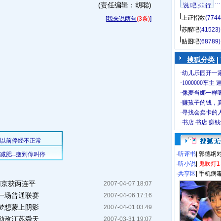
(责任编辑：胡聪)
说 吧 排 行
上证指数
(7744
[
我来说两句
(3条)
]
苏醒吧
(41523)
贴图吧
(68789)
搜狐分类
|
·
听评书
|
郭德纲
·
听小说
|
鬼吹灯1
·
共享区
|
手机病
南京获两连平
2007-04-07 18:07
是一场普通联赛
2007-04-06 17:16
梦想蒙上阴影
2007-04-01 03:49
劲敌江苏舜天
2007-03-31 19:07