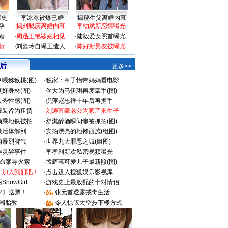
情史
李冰冰被爆已婚
揭秘生父离婚内幕
孕
·
揭刘晓庆离婚内幕
·
李幼斌新恋情曝光
婚
·
周迅王艳婆媳相见
·
陆毅爱女照首曝光
折
·
刘嘉玲自曝正造人
·
陈好新男友被曝光
 后
更多>>
喂猕猴桃(图)
·
独家：章子怡带妈妈看电影
好身材(图)
·
佟大为马伊琍再度牵手(图)
秀性感(图)
·
倪萍赵忠祥十年后再携手
服装皆为租赁
·
刘涛富豪老公为家产求生子
颜乘地铁被拍
·
舒淇醉酒瞬间惨被抓拍(图)
做活体解剖
·
实拍漂亮的地摊西施(组图)
的暴烈脾气
·
世界九大罪恶之城(组图)
遇灵异事件
·
李孝利新欢私密视频曝光
成命案导火索
·
孟庭苇可爱儿子最新照(图)
：加入我们吧！
·
点击进入搜狐娱乐影视库
howGirl
·
游戏史上最般配的十对情侣
2》送票！
·
张元首透露戒毒生活
湘胎教
·
令人惊叹太空步下楼方式