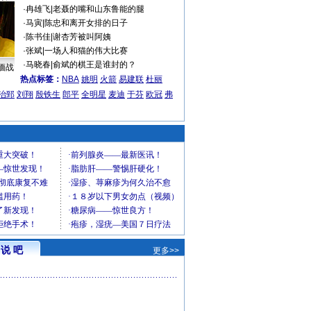
·
冉雄飞
|
老聂的嘴和山东鲁能的腿
·
马寅
|
陈忠和离开女排的日子
·
陈书佳
|
谢杏芳被叫阿姨
·
张斌
|
一场人和猫的伟大比赛
·
马晓春
|
俞斌的棋王是谁封的？
缅战
热点标签：
NBA
姚明
火箭
易建联
杜丽
治郅
刘翔
殷铁生
郎平
全明星
麦迪
于芬
欧冠
弗
说 吧
更多>>