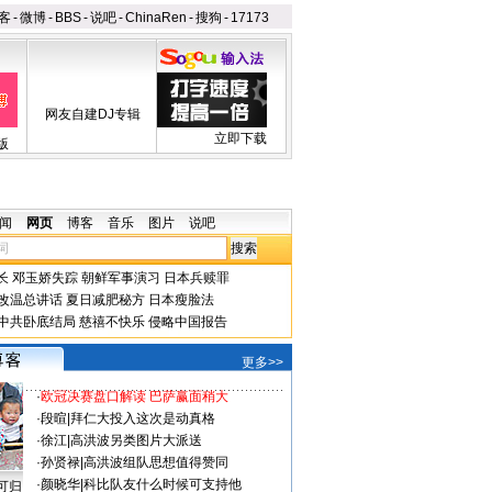
客
-
微博
-
BBS
-
说吧
-
ChinaRen
-
搜狗
-
17173
网友自建DJ专辑
立即下载
版
闻
网页
博客
音乐
图片
说吧
长
邓玉娇失踪
朝鲜军事演习
日本兵赎罪
改温总讲话
夏日减肥秘方
日本瘦脸法
中共卧底结局
慈禧不快乐
侵略中国报告
更多>>
·
欧冠决赛盘口解读 巴萨赢面稍大
·
段暄
|
拜仁大投入这次是动真格
·
徐江
|
高洪波另类图片大派送
·
孙贤禄
|
高洪波组队思想值得赞同
·
颜晓华
|
科比队友什么时候可支持他
可归