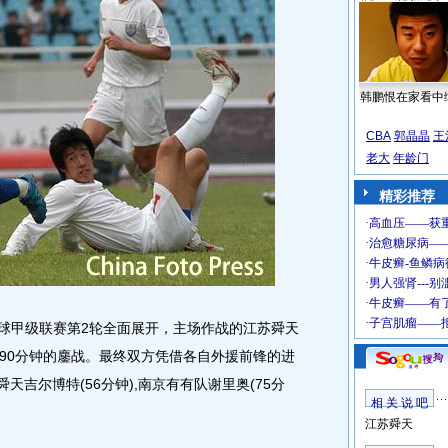
韩鹏恨在家看中
CBA
郭晶晶
王
老大
年龄门
精彩推荐
足球甲级联赛第2轮全面展开，主场作战的江苏舜天
90分钟的鏖战。最终双方凭借各自外援前锋的进
舜天吉尔博特(56分钟),南京有有队谢里奥(75分
相 关 说 吧
江苏舜天