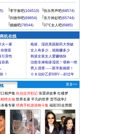
5)
李宇春吧
(104510)
快乐男声吧
(68574)
刘德华吧
(69854)
东方神起吧
(65744)
婚姻吧
(78544)
37℃女人吧
(6985)
商机在线
更多>>
对口相声集
杜拉拉升职记
张震讲故事
红楼梦
-精绝古城
世界名著
平凡的世界
货币战争2
毒杀毒专家
经典手机游游格斗集
福彩3D走势图