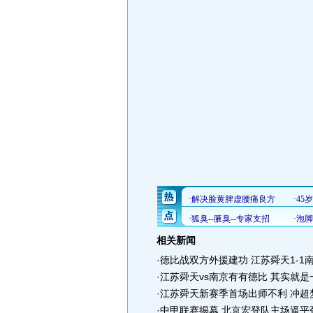
相关新闻
·
德比战双方外援建功 江苏舜天1-1
·
江苏舜天vs南京有有德比 其实就
·
江苏舜天新赛季首场出师不利 冲超
·
中甲联赛揭幕 北京宏登队主场逼平