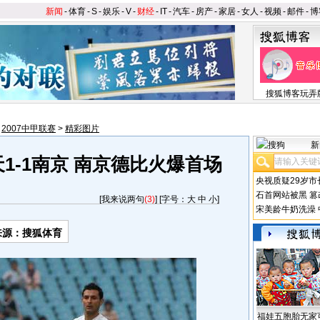
新闻
-
体育
-
S
-
娱乐
-
V
-
财经
-
IT
-
汽车
-
房产
-
家居
-
女人
-
视频
-
邮件
-
博
搜狐博客玩弄
>
2007中甲联赛
>
精彩图片
新
天1-1南京 南京德比火爆首场
央视质疑29岁市
石首网站被黑
篡
[
我来说两句
(3)
] [字号：
大
中
小
]
宋美龄牛奶洗澡
来源：搜狐体育
福娃五胞胎无家