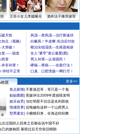
密照
王菲小女儿李嫣曝光
酒井法子痛哭谢罪
更多>>
焦点新闻
|
不要迷恋哥，哥只是一个鬼
贴贴图图
|
英媒评出2009年度搞怪发明
娱乐旮旯
|
当红明星不仅仅是名利双收
情感世界
|
后悔嫁给这样一个山西男人
型男索女
|
小糖精归来，在海边轻轻舞
口水
么出过国的人回来之后都会说中国不好
自己的旗袍照
暴雨过后天空依旧晴朗