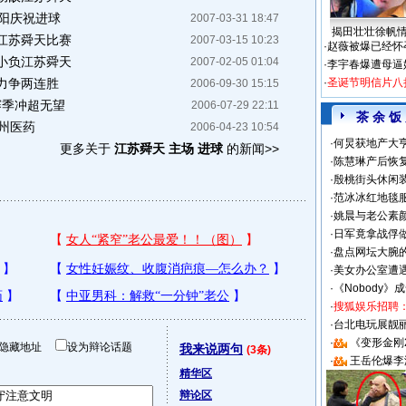
焦阳庆祝进球
2007-03-31 18:47
揭田壮壮徐帆
江苏舜天比赛
2007-03-15 10:23
·
赵薇被爆已经怀
小负江苏舜天
2007-02-05 01:04
·
李宇春爆遭母逼
力争两连胜
·
圣诞节明信片八
2006-09-30 15:15
赛季冲超无望
2006-07-29 22:11
茶 余 饭
州医药
2006-04-23 10:54
·
何炅获地产大亨
更多关于
江苏舜天 主场 进球
的新闻>>
·
陈慧琳产后恢复
·
殷桃街头休闲装
·
范冰冰红地毯
·
姚晨与老公素
·
日军竟拿战俘
·
盘点网坛大腕
·
美女办公室遭
·
《Nobody》
·
搜狐娱乐招聘
·
台北电玩展靓丽S
·
《变形金刚
隐藏地址
设为辩论话题
我来说两句
(3条)
·
王岳伦爆李
精华区
辩论区