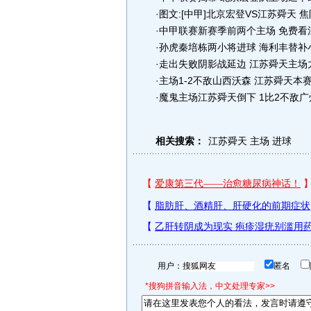
·
图文:[中甲]北京宏登VS江苏舜天 
·
中甲联赛新赛季前两个主场 免费看
·
孙虎秦培栋两小将进球 海利丰替补
·
走出失败阴影战延边 江苏舜天主场
·
主场1-2不敌山西沃森 江苏舜天本
·
魔鬼主场江苏舜天倒下 1比2不敌广
相关搜索：
江苏舜天
主场
进球
用户：
匿名
*搜狗拼音输入法，中文处理专家>>