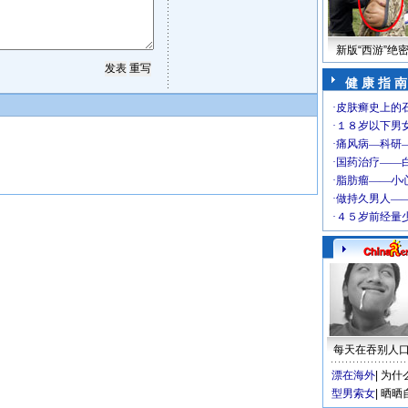
新版“西游”绝
健 康 指 南
每天在吞别人
漂在海外
|
为什
型男索女
|
晒晒