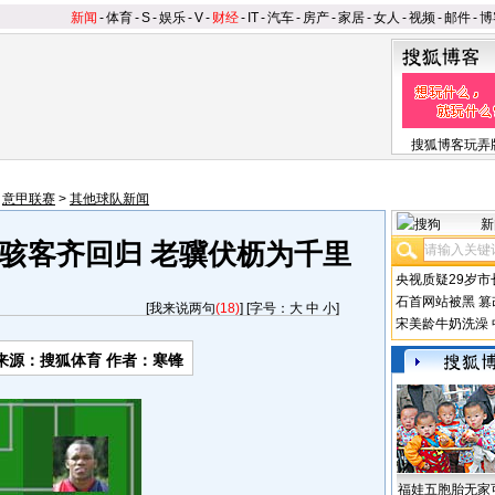
新闻
-
体育
-
S
-
娱乐
-
V
-
财经
-
IT
-
汽车
-
房产
-
家居
-
女人
-
视频
-
邮件
-
博
搜狐博客玩弄
>
意甲联赛
>
其他球队新闻
新
骇客齐回归 老骥伏枥为千里
央视质疑29岁市
石首网站被黑
篡
[
我来说两句
(18)
] [字号：
大
中
小
]
宋美龄牛奶洗澡
来源：搜狐体育 作者：寒锋
福娃五胞胎无家