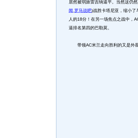
居然被弱旅雷吉纳逼平。当然这仍然
闻
,
罗马说吧
)
战胜卡塔尼亚，缩小了
人的18分！在另一场焦点之战中，A
逼排名第四的巴勒莫。
带领AC米兰走向胜利的又是外星