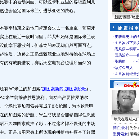
比赛中的被动局面。可以说卡利亚里的客场胜利几
然也会坚定国际米兰引进苏亚佐的决心。
新版“西游”绝
赛季结束之后他们肯定会失去一名重臣：葡萄牙
健 康 指 南
实上在最近一段时间里，菲戈却始终是国际米兰表
没能拿下恩波利，但菲戈的表现却仍然可圈可点。
起性质，边路之王仍然兢兢业业地对待他在球场上
有的有威胁进攻，赛后天空电视台也理所当然的
有AC米兰的加图索
(
加图索新闻
,
加图索说吧
)
，
AC米兰能够战胜恩波利，首功当然要推罗纳尔
。全场比赛加图索共完成了8次抢断，为本轮意甲
在的加图索的护航，米兰防线是否能够挡得住恩波
每天在吞别人
后不久加图索就挂了彩，不过这名悍不畏死的中场
漂在海外
|
为什
中。正是加图索身上所体现的拼搏精神振奋了红黑
型男索女
|
晒晒