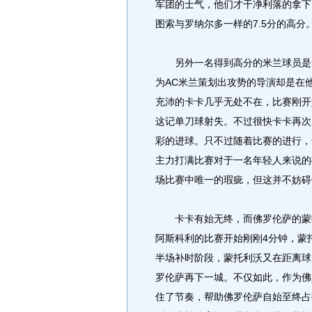
军团的士气，他们才干净利落的拿下
图索与罗纳尔多一样的7.5分的高分
另外一名得到高分的米兰球员是卡
为AC米兰策划出攻势的导演却是在
充沛的卡卡几乎无处不在，比赛刚开
这记单刀球射失。不过很快卡卡再次
彩的进球。只不过随着比赛的进行，
主力打满比赛对于一名年轻人来说的
场比赛中唯一的瑕疵，但这并不妨碍
卡卡有始无终，而佛罗伦萨的蒙托
阿斯科利的比赛开始刚刚4分钟，蒙
半场补时阶段，蒙托利沃又在距离球
罗伦萨再下一城。不仅如此，作为佛
住了节奏，帮助佛罗伦萨自始至终占