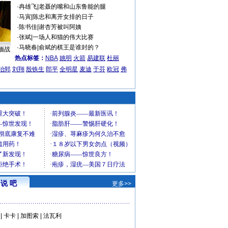
·
冉雄飞
|
老聂的嘴和山东鲁能的腿
·
马寅
|
陈忠和离开女排的日子
·
陈书佳
|
谢杏芳被叫阿姨
·
张斌
|
一场人和猫的伟大比赛
·
马晓春
|
俞斌的棋王是谁封的？
缅战
热点标签：
NBA
姚明
火箭
易建联
杜丽
治郅
刘翔
殷铁生
郎平
全明星
麦迪
于芬
欧冠
弗
说 吧
更多>>
|
卡卡
|
加图索
|
法瓦利