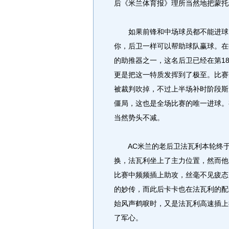
后《米兰体育报》理所当然地把蒙托
如果前锋和中场球员都不能进球，
你，后卫一样可以帮助球队赢球。在
的助推器之一，这名后卫已经在第1
更是把这一特质发挥到了极至。比赛
被裁判吹掉，不过上半场补时阶段斯
僵局，这也是全场比赛的唯一进球。
当然势头不减。
AC米兰的老后卫法瓦利本轮终于
换，法瓦利坐上了主力位置，然而他
比赛中频频插上助攻，丝毫不见疲态
的妙传，而此后卡卡也在法瓦利的配
始风声鹤唳时，又是法瓦利高速插上
了军心。