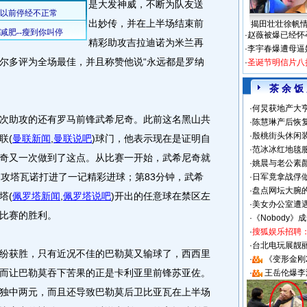
是大发神威，不断为队友送
出妙传，并在上半场结束前
揭田壮壮徐帆
·
赵薇被爆已经怀
精彩助攻吉拉迪诺为米兰再
·
李宇春爆遭母逼
尔多评为全场最佳，并且称赞他说“永远都是罗纳
·
圣诞节明信片八
茶 余 饭
·
何炅获地产大亨
助攻的还有罗马前锋武希尼奇。此前这名黑山共
·
陈慧琳产后恢复
·
殷桃街头休闲装
联
(
曼联新闻
,
曼联说吧
)
球门，他表示现在是证明自
·
范冰冰红地毯
奇又一次做到了这点。从比赛一开始，武希尼奇就
·
姚晨与老公素
助攻塔瓦诺打进了一记精彩进球；第83分钟，武希
·
日军竟拿战俘
·
盘点网坛大腕
塔
(
佩罗塔新闻
,
佩罗塔说吧
)
开出的任意球在禁区左
·
美女办公室遭
比赛的胜利。
·
《Nobody》
·
搜狐娱乐招聘
·
台北电玩展靓丽S
获胜，只有近况不佳的巴勒莫又输球了，西西里
·
《变形金刚
而让巴勒莫吞下苦果的正是卡利亚里前锋苏亚佐。
·
王岳伦爆李
独中两元，而且还导致巴勒莫后卫比亚瓦在上半场