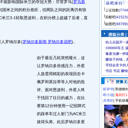
不能影响国际米兰的夺冠大势：尽管罗马
(
罗马新
说 吧 排 行
与国米之间的积分差距，但两队之间的距离仍有惊
上证指数
(7744
苏醒吧
(41523)
C米兰3-1轻取恩波利，在积分榜上超越了后者，直
贴图吧
(68789)
搜狐分类
|
人罗纳尔多
(
罗纳尔多新闻
,
罗纳尔多说吧
)
。
由于最近几轮突然哑火，这
让罗纳尔多倍感压力，外星
人急需用精彩的表现回击卡
佩罗和莫拉蒂等人对他的批
·
听评书
|
郭德纲
评。面对恩波利，外星人终
·
听小说
|
鬼吹灯1
于找回了往日的威力，在比
·
共享区
|
手机病
赛第12分钟便用一记招牌式
的踩单车过人射门为AC米兰
拔得头筹。此后罗纳尔多更