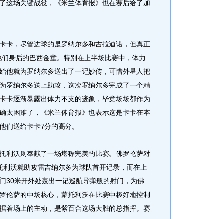
了这场关键战役，《米兰体育报》也在赛后给了加
。
卡，尽管进球的是罗纳尔多和吉拉迪诺，但真正
他们身后的巴西金童。特别在上半场比赛中，体力
始他就为罗纳尔多送出了一记妙传，可惜外星人把
为罗纳尔多送上助攻，这次罗纳尔多完成了一个精
卡卡逐渐暴露出体力不支的迹象，毕竟场场都作为
确太困难了，《米兰体育报》也表示这是卡卡在本
他们送给卡卡7分的高分。
利沃则奉献了一场堪称完美的比赛。佛罗伦萨对
托利沃就助攻雷吉纳尔多为球队首开记录，而在上
门30米开外处轰出一记巡航导弹般的射门，为佛
罗伦萨的中场核心，蒙托利沃在比赛中极好地控制
据着场上的主动，是紫百合这场大胜的总指挥。赛