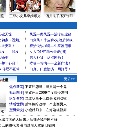
密照
王菲小女儿李嫣曝光
酒井法子痛哭谢罪
更多>>
焦点新闻
|
不要迷恋哥，哥只是一个鬼
贴贴图图
|
英媒评出2009年度搞怪发明
娱乐旮旯
|
当红明星不仅仅是名利双收
情感世界
|
后悔嫁给这样一个山西男人
型男索女
|
小糖精归来，在海边轻轻舞
口水
么出过国的人回来之后都会说中国不好
自己的旗袍照
暴雨过后天空依旧晴朗