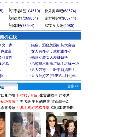
5)
李宇春吧
(104510)
快乐男声吧
(68574)
刘德华吧
(69854)
东方神起吧
(65744)
婚姻吧
(78544)
37℃女人吧
(6985)
商机在线
更多>>
对口相声集
杜拉拉升职记
张震讲故事
红楼梦
-精绝古城
世界名著
平凡的世界
货币战争2
毒杀毒专家
经典手机游游格斗集
福彩3D走势图