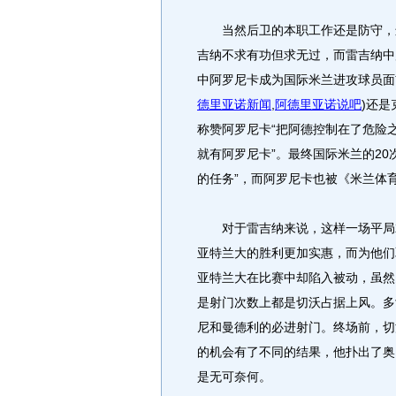
当然后卫的本职工作还是防守，进
吉纳不求有功但求无过，而雷吉纳中
中阿罗尼卡成为国际米兰进攻球员面
德里亚诺新闻
,
阿德里亚诺说吧
)
还是
称赞阿罗尼卡“把阿德控制在了危险
就有阿罗尼卡”。最终国际米兰的2
的任务”，而阿罗尼卡也被《米兰体
对于雷吉纳来说，这样一场平局就
亚特兰大的胜利更加实惠，而为他们
亚特兰大在比赛中却陷入被动，虽然
是射门次数上都是切沃占据上风。多
尼和曼德利的必进射门。终场前，切
的机会有了不同的结果，他扑出了奥
是无可奈何。