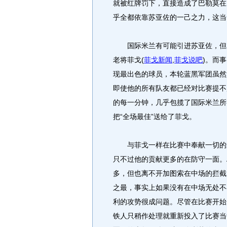
就被红牌罚下，直接造成了巴勒莫在
乎全都依靠苏亚佐的一己之力，这当
国际米兰有可能引进苏亚佐，但本
老将菲戈
(
菲戈新闻
,
菲戈说吧
)
。而事
现最出色的球员，本轮蓝黑军团虽然
即使他的所有队友都已经对比赛提不
的每一分钟，几乎包揽了国际米兰所
把“全场最佳”送给了菲戈。
与菲戈一样在比赛中奉献一切的还
只不过他的贡献更多的在防守一面。
多，但也离不开加图索在中场的拦截
之最，事实上如果没有在中场无处不
利的攻势很成问题。尽管在比赛开始
铁人只稍作处理就重新投入了比赛当