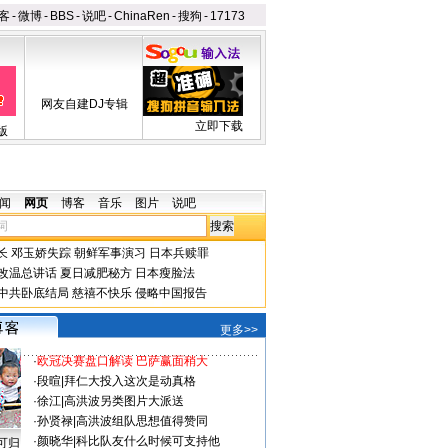
客
-
微博
-
BBS
-
说吧
-
ChinaRen
-
搜狗
-
17173
网友自建DJ专辑
立即下载
版
闻
网页
博客
音乐
图片
说吧
长
邓玉娇失踪
朝鲜军事演习
日本兵赎罪
改温总讲话
夏日减肥秘方
日本瘦脸法
中共卧底结局
慈禧不快乐
侵略中国报告
更多>>
·
欧冠决赛盘口解读 巴萨赢面稍大
·
段暄
|
拜仁大投入这次是动真格
·
徐江
|
高洪波另类图片大派送
·
孙贤禄
|
高洪波组队思想值得赞同
·
颜晓华
|
科比队友什么时候可支持他
可归