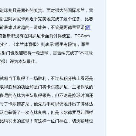
球则只是额外的奖赏。面对强大的国际米兰，雷
后卫阿罗尼卡则近乎完美地完成了这个任务。比赛
前最难以逾越的一道雄关，不管是阿德里亚诺
(
阿
克鲁斯都没有在阿罗尼卡面前讨得便宜。TGCom
之外”，《米兰体育报》则表示“哪里有险情，哪里
0次射门也没能取得一粒进球，雷吉纳完成了“不可能
育报》评为本队最佳。
相当于取得了一场胜利，不过从积分榜上看还是
取得胜利的功臣却是门将卡尔德罗尼。主场作战的
多尼的点球为主队取得领先，但不论是控球时间还
亏了卡尔德罗尼，他先后不可思议地扑出了博格达
沃也获得了一次点球良机，但是卡尔德罗尼让同样
比纳罚出的点球！有这样一位门神在，切沃输球也