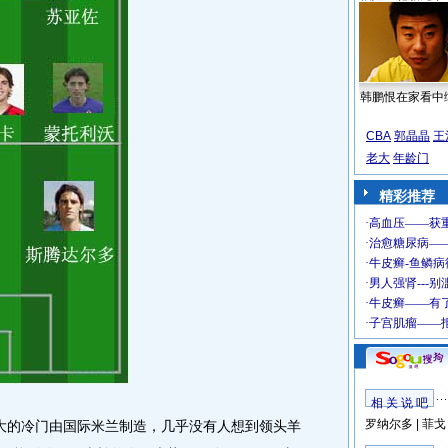
韩鹏恨在家看中
CBA
郭晶晶
王
老大
年龄门
精彩推荐
相 关 说 吧
罗纳尔多
|
菲戈
大的冷门由国际米兰制造，几乎没有人想到领头羊