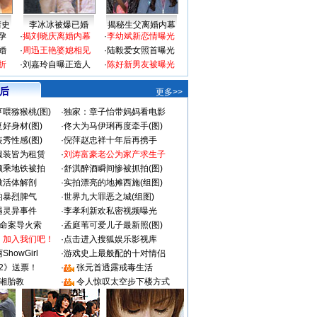
情史
李冰冰被爆已婚
揭秘生父离婚内幕
孕
·
揭刘晓庆离婚内幕
·
李幼斌新恋情曝光
婚
·
周迅王艳婆媳相见
·
陆毅爱女照首曝光
折
·
刘嘉玲自曝正造人
·
陈好新男友被曝光
 后
更多>>
喂猕猴桃(图)
·
独家：章子怡带妈妈看电影
好身材(图)
·
佟大为马伊琍再度牵手(图)
秀性感(图)
·
倪萍赵忠祥十年后再携手
服装皆为租赁
·
刘涛富豪老公为家产求生子
颜乘地铁被拍
·
舒淇醉酒瞬间惨被抓拍(图)
做活体解剖
·
实拍漂亮的地摊西施(组图)
的暴烈脾气
·
世界九大罪恶之城(组图)
遇灵异事件
·
李孝利新欢私密视频曝光
成命案导火索
·
孟庭苇可爱儿子最新照(图)
：加入我们吧！
·
点击进入搜狐娱乐影视库
howGirl
·
游戏史上最般配的十对情侣
2》送票！
·
张元首透露戒毒生活
湘胎教
·
令人惊叹太空步下楼方式