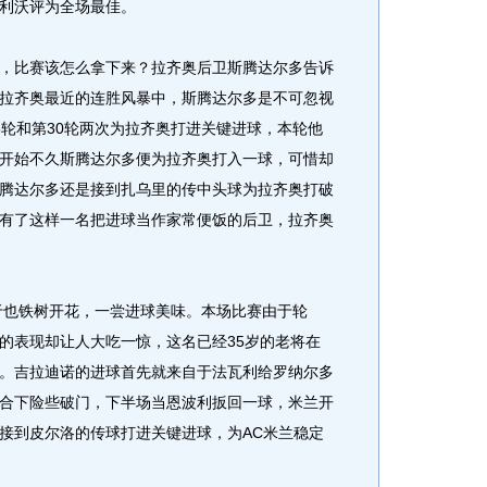
利沃评为全场最佳。
比赛该怎么拿下来？拉齐奥后卫斯腾达尔多告诉
拉齐奥最近的连胜风暴中，斯腾达尔多是不可忽视
8轮和第30轮两次为拉齐奥打进关键进球，本轮他
开始不久斯腾达尔多便为拉齐奥打入一球，可惜却
腾达尔多还是接到扎乌里的传中头球为拉齐奥打破
有了这样一名把进球当作家常便饭的后卫，拉齐奥
也铁树开花，一尝进球美味。本场比赛由于轮
的表现却让人大吃一惊，这名已经35岁的老将在
。吉拉迪诺的进球首先就来自于法瓦利给罗纳尔多
合下险些破门，下半场当恩波利扳回一球，米兰开
接到皮尔洛的传球打进关键进球，为AC米兰稳定