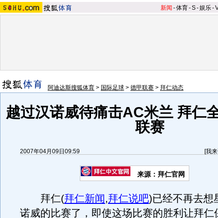
新闻
-
体育
-
S
-
娱乐
-
阿迪达斯搜狐体育
>
国际足球
>
德甲联赛
>
拜仁动态
越过汉诺威待痛击AC米兰 拜仁
联赛
2007年04月09日09:59
[
我来
来源：拜仁官网
拜仁
(
拜仁新闻
,
拜仁说吧
)
已经不再去想
诺威的比赛了，即使这场比赛的胜利让拜仁