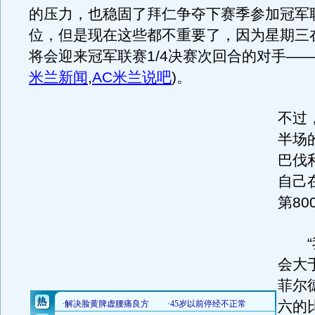
的压力，也稳固了拜仁争夺下赛季参加冠军
位，但是现在这些都不重要了，因为星期三
将会迎来冠军联赛1/4决赛次回合的对手——
米兰新闻
,
AC米兰说吧
)
。
不过
半场
巴伐
自己
第80
“我
会大于
菲尔
六的