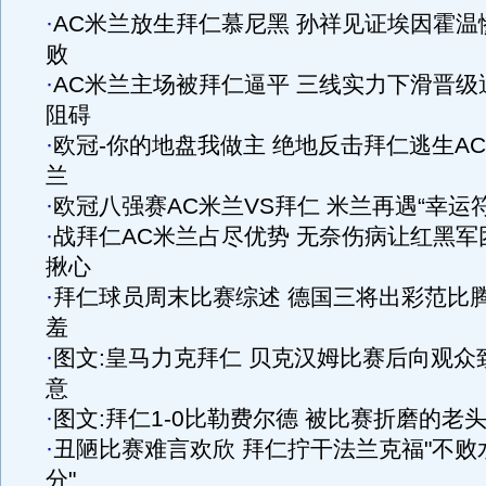
·
AC米兰放生拜仁慕尼黑 孙祥见证埃因霍温
败
·
AC米兰主场被拜仁逼平 三线实力下滑晋级
阻碍
·
欧冠-你的地盘我做主 绝地反击拜仁逃生A
兰
·
欧冠八强赛AC米兰VS拜仁 米兰再遇“幸运符
·
战拜仁AC米兰占尽优势 无奈伤病让红黑军
揪心
·
拜仁球员周末比赛综述 德国三将出彩范比
羞
·
图文:皇马力克拜仁 贝克汉姆比赛后向观众
意
·
图文:拜仁1-0比勒费尔德 被比赛折磨的老
·
丑陋比赛难言欢欣 拜仁拧干法兰克福"不败
分"