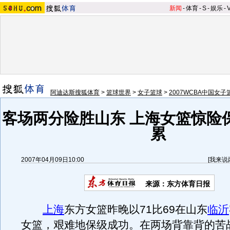
新闻
-
体育
-
S
-
娱乐
-
阿迪达斯搜狐体育
>
篮球世界
>
女子篮球
>
2007WCBA中国女
客场两分险胜山东 上海女篮惊险
累
2007年04月09日10:00
[
我来说
来源：东方体育日报
上海
东方女篮昨晚以71比69在山东
临沂
女篮，艰难地保级成功。在两场背靠背的苦