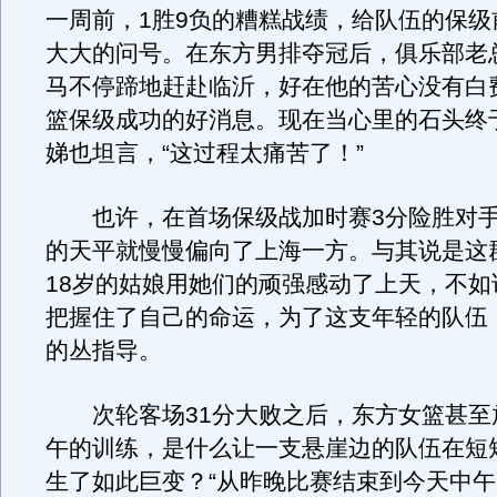
一周前，1胜9负的糟糕战绩，给队伍的保级
大大的问号。在东方男排夺冠后，俱乐部老
马不停蹄地赶赴临沂，好在他的苦心没有白
篮保级成功的好消息。现在当心里的石头终
娣也坦言，“这过程太痛苦了！”
也许，在首场保级战加时赛3分险胜对手
的天平就慢慢偏向了上海一方。与其说是这
18岁的姑娘用她们的顽强感动了上天，不如
把握住了自己的命运，为了这支年轻的队伍
的丛指导。
次轮客场31分大败之后，东方女篮甚至
午的训练，是什么让一支悬崖边的队伍在短短
生了如此巨变？“从昨晚比赛结束到今天中