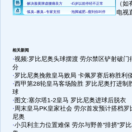
（如
电视
相关新闻
·
视频:罗比尼奥头球摆渡 劳尔禁区铲射破门
分
·
罗比尼奥挽救皇马败局 卡佩罗赛后称胜利
·
西甲第28轮皇马客场险胜 罗比尼奥打进制
球
·
图文:塞尔塔1-2皇马 罗比尼奥进球后脱衣
·
周末皇马PK皇家社会 劳尔首发预计搭档罗
尼奥
·
小贝利主力位置难保 劳尔与野兽"排挤"罗