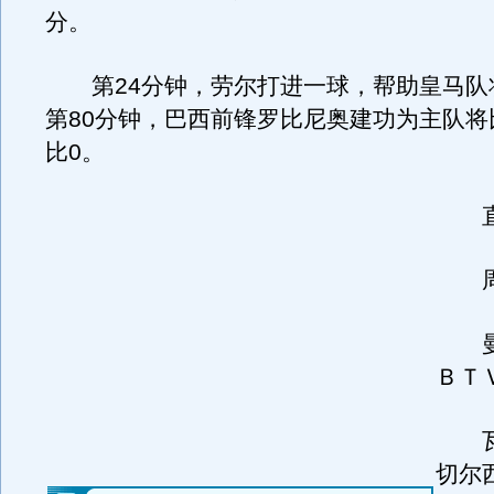
分。
第24分钟，劳尔打进一球，帮助皇马队
第80分钟，巴西前锋罗比尼奥建功为主队将
比0。
直
周三
曼
ＢＴ
瓦
切尔