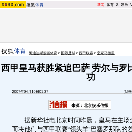
新闻
-
体育
-
S
-
娱乐
-
阿迪达斯搜狐体育
>
国际足球
>
西甲联赛
>
皇家马德里
西甲皇马获胜紧追巴萨 劳尔与罗
功
2007年04月10日01:37
[
我来
来源：北京娱乐信报
据新华社电北京时间昨晨，皇马在主场全
而将他们与西甲联赛“领头羊”巴塞罗那队的