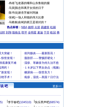
·
冉雄飞
|
老聂的嘴和山东鲁能的腿
·
马寅
|
陈忠和离开女排的日子
·
陈书佳
|
谢杏芳被叫阿姨
·
张斌
|
一场人和猫的伟大比赛
·
马晓春
|
俞斌的棋王是谁封的？
缅战
热点标签：
NBA
姚明
火箭
易建联
杜丽
治郅
刘翔
殷铁生
郎平
全明星
麦迪
于芬
欧冠
弗
说 吧
更多>>
5)
李宇春吧
(104510)
快乐男声吧
(68574)