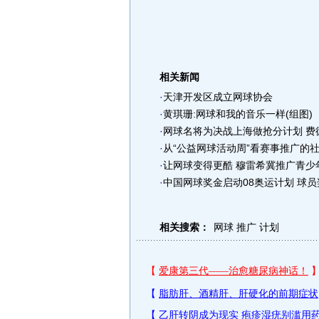
相关新闻
·
天津开发区成立网球协会
·
黄琪珊:网球和我的音乐一样(组图)
·
网球名将为决战上海做抢分计划 费
·
从“公益网球活动周”看赛事推广的
·
让网球变得更酷 穆雷希冀推广青少
·
中国网球奖金启动08奥运计划 球员
相关搜索：
网球
推广
计划