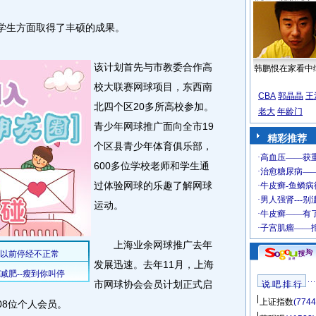
学生方面取得了丰硕的成果。
该计划首先与市教委合作高
韩鹏恨在家看中
校大联赛网球项目，东西南
CBA
郭晶晶
王
北四个区20多所高校参加。
老大
年龄门
青少年网球推广面向全市19
精彩推荐
个区县青少年体育俱乐部，
600多位学校老师和学生通
过体验网球的乐趣了解网球
运动。
上海业余网球推广去年
发展迅速。去年11月，上海
市网球协会会员计划正式启
说 吧 排 行
上证指数
(7744
08位个人会员。