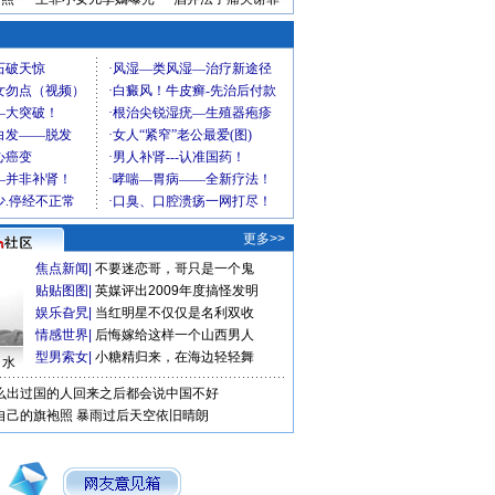
更多>>
焦点新闻
|
不要迷恋哥，哥只是一个鬼
贴贴图图
|
英媒评出2009年度搞怪发明
娱乐旮旯
|
当红明星不仅仅是名利双收
情感世界
|
后悔嫁给这样一个山西男人
型男索女
|
小糖精归来，在海边轻轻舞
口水
么出过国的人回来之后都会说中国不好
自己的旗袍照
暴雨过后天空依旧晴朗