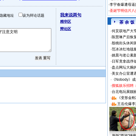
·
李宇春爆遭母逼
·
圣诞节明信片八
我来说两句
隐藏地址
设为辩论话题
精华区
茶 余 饭
辩论区
·
何炅获地产大亨
·
陈慧琳产后恢复
·
殷桃街头休闲装
·
范冰冰红地毯
·
姚晨与老公素
·
日军竟拿战俘
·
盘点网坛大腕
·
美女办公室遭
·
《Nobody》
·
搜狐娱乐招聘
·
台北电玩展靓丽S
·
《变形金刚
·
王岳伦爆李
新版“西游”绝