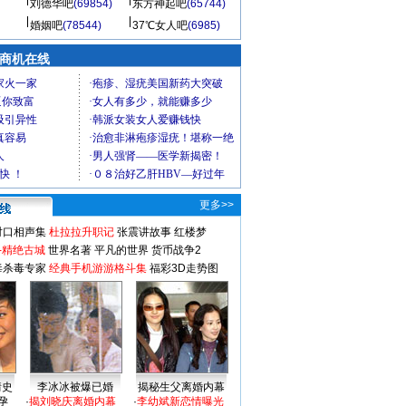
刘德华吧
(69854)
东方神起吧
(65744)
婚姻吧
(78544)
37℃女人吧
(6985)
商机在线
更多>>
对口相声集
杜拉拉升职记
张震讲故事
红楼梦
-精绝古城
世界名著
平凡的世界
货币战争2
毒杀毒专家
经典手机游游格斗集
福彩3D走势图
情史
李冰冰被爆已婚
揭秘生父离婚内幕
孕
·
揭刘晓庆离婚内幕
·
李幼斌新恋情曝光