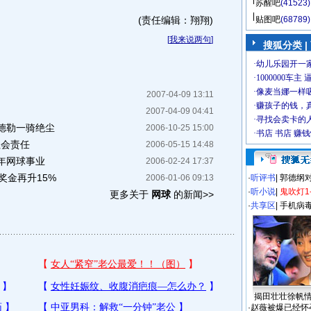
苏醒吧
(41523)
(责任编辑：翔翔)
贴图吧
(68789)
[
我来说两句
]
搜狐分类
|
2007-04-09 13:11
2007-04-09 04:41
德勒一骑绝尘
2006-10-25 15:00
社会责任
2006-05-15 14:48
年网球事业
2006-02-24 17:37
奖金再升15%
2006-01-06 09:13
·
听评书
|
郭德纲
·
听小说
|
鬼吹灯1
更多关于
网球
的新闻>>
·
共享区
|
手机病
揭田壮壮徐帆
·
赵薇被爆已经怀