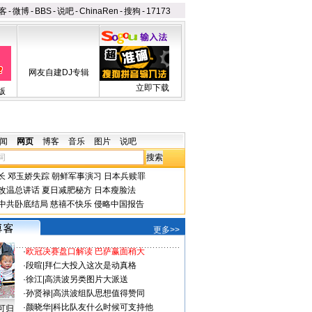
客
-
微博
-
BBS
-
说吧
-
ChinaRen
-
搜狗
-
17173
网友自建DJ专辑
立即下载
版
闻
网页
博客
音乐
图片
说吧
长
邓玉娇失踪
朝鲜军事演习
日本兵赎罪
改温总讲话
夏日减肥秘方
日本瘦脸法
中共卧底结局
慈禧不快乐
侵略中国报告
更多>>
·
欧冠决赛盘口解读 巴萨赢面稍大
·
段暄
|
拜仁大投入这次是动真格
·
徐江
|
高洪波另类图片大派送
·
孙贤禄
|
高洪波组队思想值得赞同
·
颜晓华
|
科比队友什么时候可支持他
可归