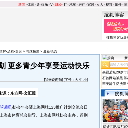
新闻
-
体育
-
S
-
娱乐
-
V
-
财经
-
IT
-
汽车
-
房产
-
家居
-
女人
-
视频
-
邮件
-
博
搜狐博客玩弄
棋牌-足彩-奥运
>
网球频道
>
最新动态
新
计划 更多青少年享受运动快乐
央视质疑29岁市
石首网站被黑
篡
[
我来说两句
] [字号：
大
中
小
]
宋美龄牛奶洗澡
来源：东方网-文汇报
球说吧
)
协会年会暨上海网球123推广计划交流会日
上海市体育总会指导、上海市网球协会主办，得到
福娃五胞胎无家