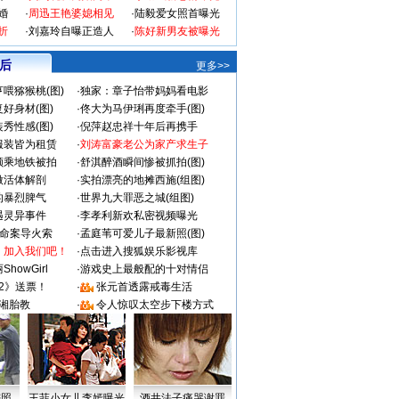
婚
·
周迅王艳婆媳相见
·
陆毅爱女照首曝光
折
·
刘嘉玲自曝正造人
·
陈好新男友被曝光
 后
更多>>
喂猕猴桃(图)
·
独家：章子怡带妈妈看电影
好身材(图)
·
佟大为马伊琍再度牵手(图)
秀性感(图)
·
倪萍赵忠祥十年后再携手
服装皆为租赁
·
刘涛富豪老公为家产求生子
颜乘地铁被拍
·
舒淇醉酒瞬间惨被抓拍(图)
做活体解剖
·
实拍漂亮的地摊西施(组图)
的暴烈脾气
·
世界九大罪恶之城(组图)
遇灵异事件
·
李孝利新欢私密视频曝光
成命案导火索
·
孟庭苇可爱儿子最新照(图)
：加入我们吧！
·
点击进入搜狐娱乐影视库
howGirl
·
游戏史上最般配的十对情侣
2》送票！
·
张元首透露戒毒生活
湘胎教
·
令人惊叹太空步下楼方式
密照
王菲小女儿李嫣曝光
酒井法子痛哭谢罪