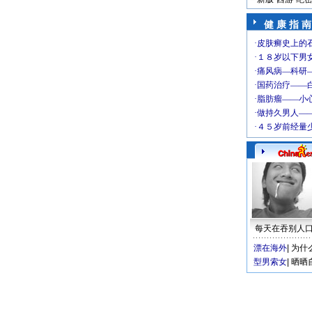
健 康 指 南
每天在吞别人
漂在海外
|
为什
型男索女
|
晒晒