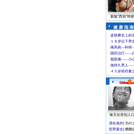
新版“西游”绝
健 康 指 南
每天在吞别人
漂在海外
|
为什
型男索女
|
晒晒