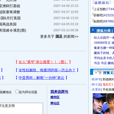
说 吧 排 行
亚洲杯打基础
2007-04-09 15:33
上证指数
(7744
超联赛将调整
2007-04-07 10:05
苏醒吧
(41523)
泰国6月打美国
2007-04-06 13:20
贴图吧
(68789)
国再战美国
2007-04-05 03:19
现难令满意(图)
2007-03-23 09:36
搜狐分类
|
更多关于
国足
的新闻>>
·
听评书
|
郭德纲
·
听小说
|
鬼吹灯1
·
共享区
|
手机病
我来说两句
隐藏地址
设为辩论话题
精华区
辩论区