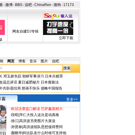
客
-
微博
-
BBS
-
说吧
-
ChinaRen
-
搜狗
-
17173
网友自建DJ专辑
立即下载
版
闻
网页
博客
音乐
图片
说吧
长
邓玉娇失踪
朝鲜军事演习
日本兵赎罪
改温总讲话
夏日减肥秘方
日本瘦脸法
中共卧底结局
慈禧不快乐
侵略中国报告
更多>>
·
欧冠决赛盘口解读 巴萨赢面稍大
·
段暄
|
拜仁大投入这次是动真格
·
徐江
|
高洪波另类图片大派送
·
孙贤禄
|
高洪波组队思想值得赞同
·
颜晓华
|
科比队友什么时候可支持他
可归