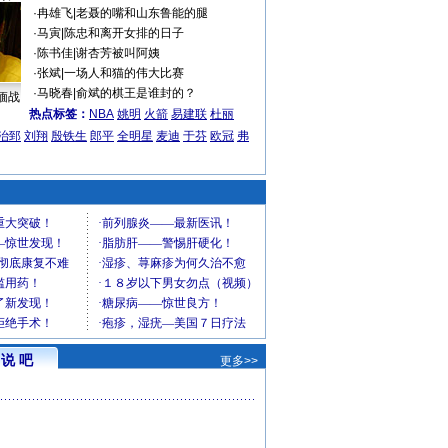
·
冉雄飞
|
老聂的嘴和山东鲁能的腿
·
马寅
|
陈忠和离开女排的日子
·
陈书佳
|
谢杏芳被叫阿姨
·
张斌
|
一场人和猫的伟大比赛
·
马晓春
|
俞斌的棋王是谁封的？
缅战
热点标签：
NBA
姚明
火箭
易建联
杜丽
治郅
刘翔
殷铁生
郎平
全明星
麦迪
于芬
欧冠
弗
说 吧
更多>>