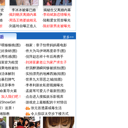
情史
李冰冰被爆已婚
揭秘生父离婚内幕
孕
·
揭刘晓庆离婚内幕
·
李幼斌新恋情曝光
婚
·
周迅王艳婆媳相见
·
陆毅爱女照首曝光
折
·
刘嘉玲自曝正造人
·
陈好新男友被曝光
 后
更多>>
喂猕猴桃(图)
·
独家：章子怡带妈妈看电影
好身材(图)
·
佟大为马伊琍再度牵手(图)
秀性感(图)
·
倪萍赵忠祥十年后再携手
服装皆为租赁
·
刘涛富豪老公为家产求生子
颜乘地铁被拍
·
舒淇醉酒瞬间惨被抓拍(图)
做活体解剖
·
实拍漂亮的地摊西施(组图)
的暴烈脾气
·
世界九大罪恶之城(组图)
遇灵异事件
·
李孝利新欢私密视频曝光
成命案导火索
·
孟庭苇可爱儿子最新照(图)
：加入我们吧！
·
点击进入搜狐娱乐影视库
howGirl
·
游戏史上最般配的十对情侣
2》送票！
·
张元首透露戒毒生活
湘胎教
·
令人惊叹太空步下楼方式