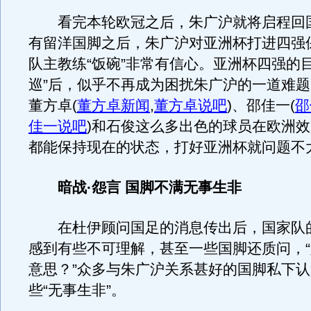
看完本轮欧冠之后，朱广沪就将启程回
有留洋国脚之后，朱广沪对亚洲杯打进四强
队主教练“饭碗”非常有信心。亚洲杯四强的目
巡”后，似乎不再成为困扰朱广沪的一道难题
董方卓
(
董方卓新闻
,
董方卓说吧
)
、邵佳一
(
邵
佳一说吧
)
和石俊这么多出色的球员在欧洲效
都能保持现在的状态，打好亚洲杯就问题不
暗战·怨言 国脚不满无事生非
在杜伊顾问国足的消息传出后，国家队
感到有些不可理解，甚至一些国脚还质问，
意思？”众多与朱广沪关系甚好的国脚私下
些“无事生非”。