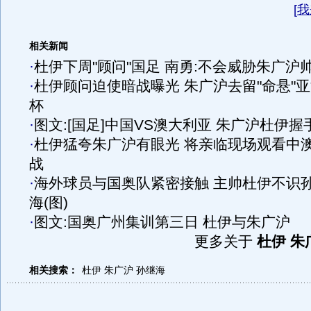
[
我
相关新闻
·
杜伊下周"顾问"国足 南勇:不会威胁朱广沪
·
杜伊顾问迫使暗战曝光 朱广沪去留"命悬"
杯
·
图文:[国足]中国VS澳大利亚 朱广沪杜伊握
·
杜伊猛夸朱广沪有眼光 将亲临现场观看中
战
·
海外球员与国奥队紧密接触 主帅杜伊不识
海(图)
·
图文:国奥广州集训第三日 杜伊与朱广沪
更多关于
杜伊 朱
相关搜索：
杜伊
朱广沪
孙继海