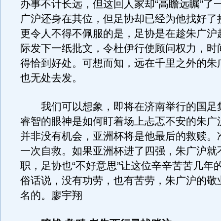
办事不计长远，但这回人家却“高瞻远瞩”了
广沪还身在其位，但足协却已经为他找好了
更令人不得不佩服的是，足协是在趁朱广沪
际发下一纸批文，令杜伊行使顾问权力，时
得恰到好处。可想而知，远在千里之外的朱
也无处去发。
我们可以想象，即将在济南举行的国足
睿智的眼神是如何盯着场上忐忑不安的朱广
并非没有机会，亚洲杯将是他最后的救赎。
一次自救。如果亚洲杯进了四强，朱广沪就
职，足协也“不好意思”让这位辛辛苦苦几年
俗话说，没有功劳，也有苦劳，朱广沪的敬
名的。廖宇翔