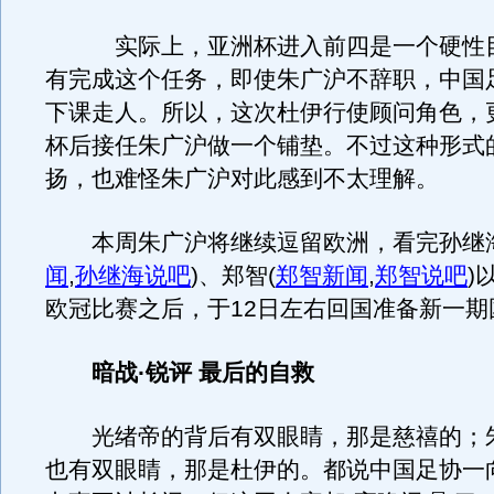
实际上，亚洲杯进入前四是一个硬性目
有完成这个任务，即使朱广沪不辞职，中国
下课走人。所以，这次杜伊行使顾问角色，
杯后接任朱广沪做一个铺垫。不过这种形式
扬，也难怪朱广沪对此感到不太理解。
本周朱广沪将继续逗留欧洲，看完孙继
闻
,
孙继海说吧
)
、郑智
(
郑智新闻
,
郑智说吧
)
欧冠比赛之后，于12日左右回国准备新一期
暗战·锐评 最后的自救
光绪帝的背后有双眼睛，那是慈禧的；
也有双眼睛，那是杜伊的。都说中国足协一