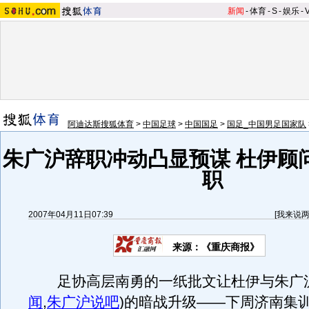
新闻
-
体育
-
S
-
娱乐
-
阿迪达斯搜狐体育
>
中国足球
>
中国国足
>
国足_中国男足国家队
朱广沪辞职冲动凸显预谋 杜伊顾
职
2007年04月11日07:39
[
我来说
来源：《重庆商报》
足协高层南勇的一纸批文让杜伊与朱广
闻
,
朱广沪说吧
)
的暗战升级——下周济南集