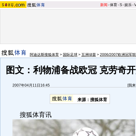
新闻
-
体育
-
S
-
娱乐
-
阿迪达斯搜狐体育
>
国际足球
>
五洲绿茵
>
2006/2007欧洲冠军
图文：利物浦备战欧冠 克劳奇
2007年04月11日16:45
[
我来
来源：搜狐体育
搜狐体育讯