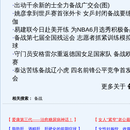
·
出动千余新的士全力备战广交会(图)
·
姚彦拿到世乒赛首张外卡 女乒封闭备战要
伽
·
易建联今日赴美开练 为NBA6月选秀积极备
·
备战第七届全国残运会 志愿者抓紧训练模
球
·
守门员安格雷尔重返德国女足国家队 备战
赛
·
泰达苦练备战辽小虎 四名前锋公平竞争首
会
更多关于
相关搜索：
备战