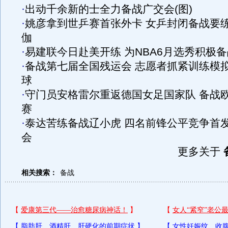
·
出动千余新的士全力备战广交会(图)
·
姚彦拿到世乒赛首张外卡 女乒封闭备战要
伽
·
易建联今日赴美开练 为NBA6月选秀积极备
·
备战第七届全国残运会 志愿者抓紧训练模
球
·
守门员安格雷尔重返德国女足国家队 备战
赛
·
泰达苦练备战辽小虎 四名前锋公平竞争首
会
更多关于
相关搜索：
备战