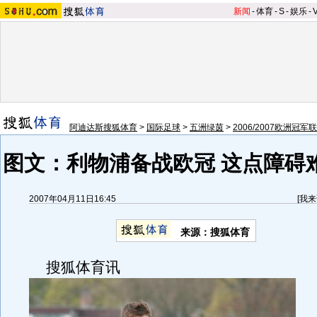
新闻
-
体育
-
S
-
娱乐
-
阿迪达斯搜狐体育
>
国际足球
>
五洲绿茵
>
2006/2007欧洲冠军
图文：利物浦备战欧冠 这点障碍
2007年04月11日16:45
[
我来
来源：搜狐体育
搜狐体育讯