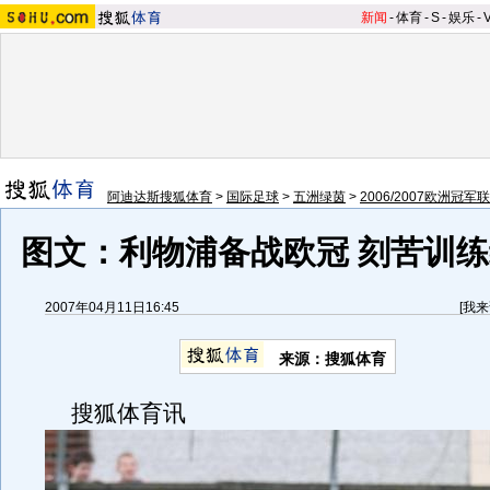
新闻
-
体育
-
S
-
娱乐
-
阿迪达斯搜狐体育
>
国际足球
>
五洲绿茵
>
2006/2007欧洲冠军
图文：利物浦备战欧冠 刻苦训
2007年04月11日16:45
[
我来
来源：搜狐体育
搜狐体育讯