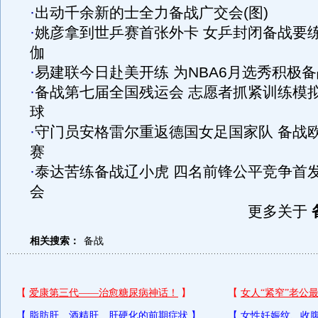
·
出动千余新的士全力备战广交会(图)
·
姚彦拿到世乒赛首张外卡 女乒封闭备战要
伽
·
易建联今日赴美开练 为NBA6月选秀积极备
·
备战第七届全国残运会 志愿者抓紧训练模
球
·
守门员安格雷尔重返德国女足国家队 备战
赛
·
泰达苦练备战辽小虎 四名前锋公平竞争首
会
更多关于
相关搜索：
备战