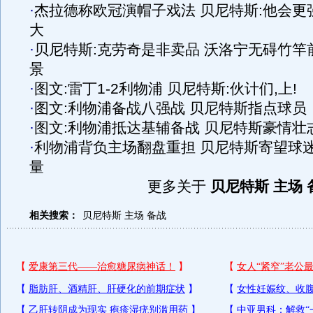
·
杰拉德称欧冠演帽子戏法 贝尼特斯:他会更
大
·
贝尼特斯:克劳奇是非卖品 沃洛宁无碍竹竿
景
·
图文:雷丁1-2利物浦 贝尼特斯:伙计们,上!
·
图文:利物浦备战八强战 贝尼特斯指点球员
·
图文:利物浦抵达基辅备战 贝尼特斯豪情壮
·
利物浦背负主场翻盘重担 贝尼特斯寄望球
量
更多关于
贝尼特斯 主场 
相关搜索：
贝尼特斯
主场
备战