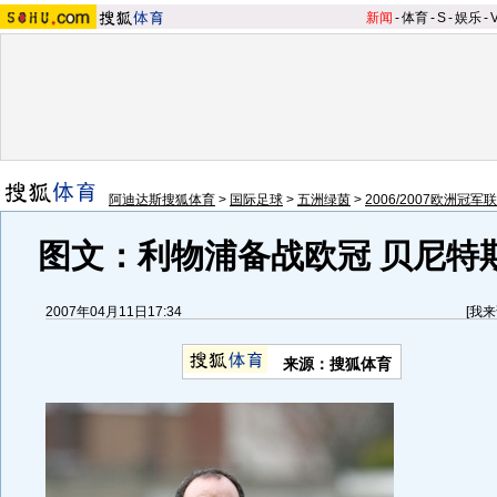
新闻
-
体育
-
S
-
娱乐
-
阿迪达斯搜狐体育
>
国际足球
>
五洲绿茵
>
2006/2007欧洲冠军
图文：利物浦备战欧冠 贝尼特
2007年04月11日17:34
[
我来
来源：搜狐体育