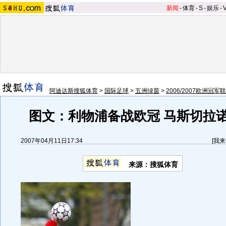
新闻
-
体育
-
S
-
娱乐
-
阿迪达斯搜狐体育
>
国际足球
>
五洲绿茵
>
2006/2007欧洲冠军
图文：利物浦备战欧冠 马斯切拉
2007年04月11日17:34
[
我来
来源：搜狐体育