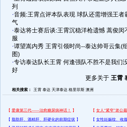
列
·
音频:王霄点评本队表现 球队还需增强王者
气
·
泰达将士赛后谈:王霄沉稳洋枪遗憾 蒿俊闵
服
·
谭望嵩内秀 王霄引领时尚--泰达帅哥云集(
图)
·
专访泰达队长王霄 何逢强队不胜不是我们
好
更多关于
王霄 
相关搜索：
王霄
泰达
天津泰达
格里菲斯
澳洲