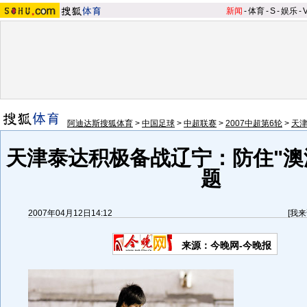
新闻
-
体育
-
S
-
娱乐
-
阿迪达斯搜狐体育
>
中国足球
>
中超联赛
>
2007中超第6轮
>
天津
天津泰达积极备战辽宁：防住"澳
题
2007年04月12日14:12
[
我来
来源：今晚网-今晚报