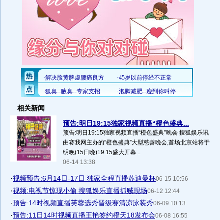
相关新闻
预告:明日19:15独家视频直播“橙色盛典...
预告:明日19:15独家视频直播“橙色盛典”晚会 搜狐娱乐讯
由赛我网主办的“橙色盛典”大型慈善晚会,首场北京站将于
明晚(15日晚)19:15盛大开幕...
06-14 13:38
·
视频预告:6月14日-17日 独家全程直播苏迪曼杯
06-15 10:56
·
视频:电视节惊现小偷 搜狐娱乐直播抓贼现场
06-12 12:44
·
预告:14时视频直播芙蓉选秀晋级赛清凉泳装秀
06-09 10:13
·
预告:11日14时视频直播王艳签约橙天18发布会
06-08 16:55