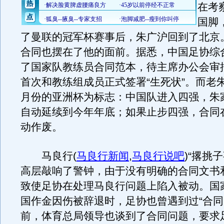
在考
国脚
了曼联的冠军杯赛事后，朱广沪回到了北京
合同也摆在了他的面前。据悉，中国足协综
了国家队教练员合同范本，待主席办公会审
首次和教练组成员正式签署“生死状”。而老
月份的亚洲杯为标志：中国队进入四强，朱
自动延续到今年年底；如果止步四强，合同
动作废。
马良行
(
马良行新闻
,
马良行说吧
)
“撂挑
高层敲响了警钟，由于没有明确的合同文书
致使足协在处理马良行问题上陷入被动。国
国作金因伤被辞退时，足协也曾遇到过“合同
前，体育总局领导也谈到了合同问题，要求