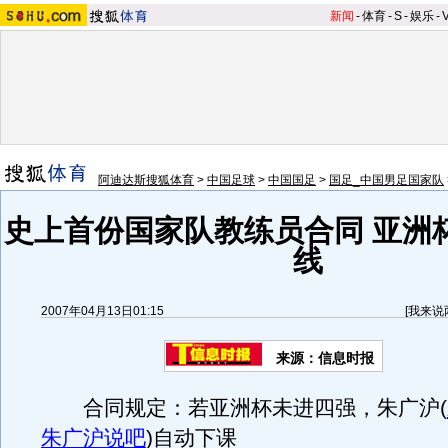
新闻
-
体育
-
S
-
娱乐
-
阿迪达斯搜狐体育
>
中国足球
>
中国国足
>
国足_中国男足国家队
史上首份国家队教练员合同 亚洲
线
2007年04月13日01:15
[
我来说
来源：信息时报
合同规定：若亚洲杯未进四强，朱广沪
(
朱广沪说吧
)
自动下课