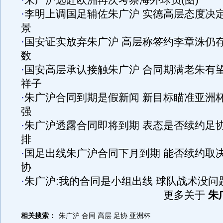
·
朱广沪远赴欧洲再次考察海外球员(图)
·
李明上调国足辅佐朱广沪 实德高层态度决
景
·
国安证实放弃朱广沪 高层称签约李章洙仍
数
·
国安高层承认接触朱广沪 合同期满老朱有
祥子
·
朱广沪合同到期是假新闻 新目标瞄准亚洲
强
·
朱广沪透露合同即将到期 表态是否续约足
排
·
国足出线朱广沪合同下月到期 能否续约取
协
·
朱广沪:我的合同是小组出线 球队战术没问
更多关于
朱
相关搜索：
朱广沪
合同
高层
足协
亚洲杯