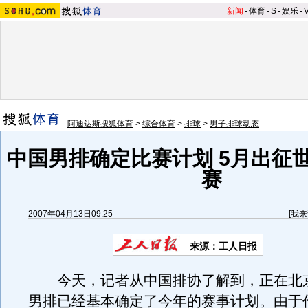
新闻
-
体育
-
S
-
娱乐
-
阿迪达斯搜狐体育
>
综合体育
>
排球
>
男子排球动态
中国男排确定比赛计划 5月出征
赛
2007年04月13日09:25
[
我来
来源：工人日报
今天，记者从中国排协了解到，正在北
男排已经基本确定了今年的赛事计划。由于