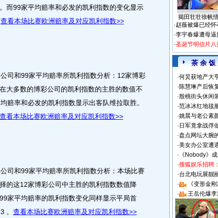
。而99家平均赔率和必发的凯利指数的变化显示
揭田壮壮徐帆
。
查看本场比赛欧洲赔率及对应凯利指数>>
·
赵薇被爆已经怀
·
李宇春爆遭母逼
·
圣诞节明信片八
茶 余 饭
司和99家平均赔率所凯利指数分析：12家博彩
·
何炅获地产大亨
·
陈慧琳产后恢复
在大多数的博彩公司的凯利指数的主胜的数值不
·
殷桃街头休闲装
平均赔率和必发的凯利指数显示出客队维拉取胜。
·
范冰冰红地毯
查看本场比赛欧洲赔率及对应凯利指数>>
·
姚晨与老公素
·
日军竟拿战俘
·
盘点网坛大腕
·
美女办公室遭
·
《Nobody》
·
搜狐娱乐招聘
公司和99家平均赔率所凯利指数分析：本场比赛
·
台北电玩展靓丽S
择的这12家博彩公司中主胜的凯利指数数值降
·
《变形金刚
·
王岳伦爆李
99家平均赔率的凯利指数变化同样显示平局首
3 。
查看本场比赛欧洲赔率及对应凯利指数>>