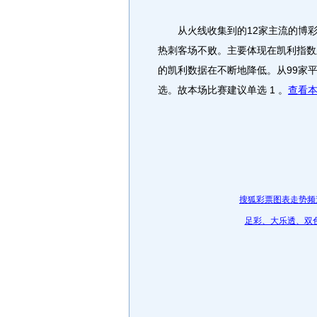
从火线收集到的12家主流的博彩
热刺客场不败。主要体现在凯利指数
的凯利数据在不断地降低。从99家
选。故本场比赛建议单选 1 。
查看本
搜狐彩票图表走势频
足彩、大乐透、双