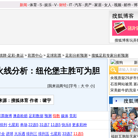
新闻
-
体育
-
S
-
娱乐
-
V
-
财经
-
IT
-
汽车
-
房产
-
家居
-
女人
-
视频
-
邮件
-
博
搜狐博客玩弄
棋牌-足彩-奥运
>
彩票中心
>
足球彩票
>
足彩分析预测
>
搜狐足彩专家分析预测
新
数火线分析：纽伦堡主胜可为胆
央视质疑29岁市
石首网站被黑
篡
[
我来说两句
] [字号：
大
中
小
]
宋美龄牛奶洗澡
来源：搜狐体育 作者：啸宇
彩票微博
澳盘欧赔
足彩数据
预测
指数
媒体
竞彩
排列
七星彩
单场
22选5
31选7
11选5
快乐8
更多彩种
半全
进球
大乐透
排列三
排列五
七星彩
33选7
11选5
福娃五胞胎无家