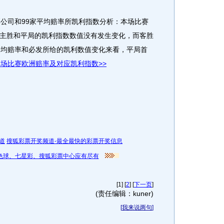
公司和99家平均赔率所凯利指数分析：本场比赛
主胜和平局的凯利指数数值没有发生变化，而客胜
平均赔率和必发所给的凯利数值变化来看，平局首
场比赛欧洲赔率及对应凯利指数>>
道
搜狐彩票开奖频道-最全最快的彩票开奖信息
色球、七星彩、搜狐彩票中心应有尽有
[1] [
2
] [
下一页
]
(责任编辑：kuner)
[
我来说两句
]