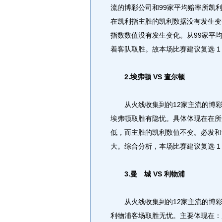
流的博彩公司和99家平均赔率所凯
在凯利指主胜的凯利数据没有发生变
指数数值没有发生变化。从99家平
着客队取胜。故本场比赛建议复选 1 
2.埃弗顿 VS 查尔顿
从火线收集到的12家主流的博彩
埃弗顿取胜有隐忧。具体体现在在所
低，而主胜的凯利数值不变。必发和
大。综合分析，本场比赛建议复选 1 
3.曼 城 VS 利物浦
从火线收集到的12家主流的博彩
利物浦客场取胜无忧。主要体现在：