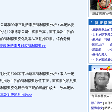
新版“西游”绝
健 康 指 南
公司和99家平均赔率所凯利指数分析：本场比赛
的这12家博彩公司中客胜升高，而平局及主胜的
率的凯利指数变化则客队富勒姆取胜。综合分析，
赛欧洲赔率及对应凯利指数>>
彩公司和99家平均赔率凯利指数分析：双方一场
利指数主胜的凯利指数数值不变，而客胜的凯利数
凯利指数变化显示有平局的可能性较大。故本场比
率及对应凯利指数>>
每天在吞别人
漂在海外
|
为什
型男索女
|
晒晒