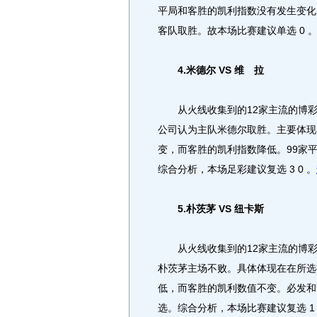
平局和客胜的凯利指数没有发生变化
客队取胜。故本场比赛建议单选 0 
4.米德尔 VS 维 拉
从火线收集到的12家主流的博彩公
公司认为主队米德尔取胜。主要体现
变，而客胜的凯利指数降低。99家
综合分析，本场足彩建议复选 3 0 。
5.朴茨茅 VS 纽卡斯
从火线收集到的12家主流的博彩
朴茨茅主场不败。具体体现在在所选
低，而客胜的凯利数值不变。必发和
选。综合分析，本场比赛建议复选 1 