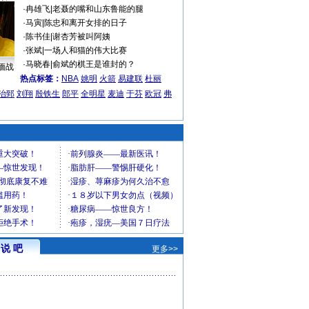
·
冉雄飞
|
老聂的嘴和山东鲁能的腿
·
马寅
|
陈忠和离开女排的日子
·
陈书佳
|
谢杏芳被叫阿姨
·
张斌
|
一场人和猫的伟大比赛
·
马晓春
|
俞斌的棋王是谁封的？
缅战
热点标签：
NBA
姚明
火箭
易建联
杜丽
治郅
刘翔
殷铁生
郎平
全明星
麦迪
于芬
欧冠
弗
说 吧
更多>>