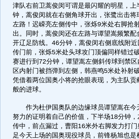
津队右前卫蒿俊闵可谓是最闪耀的明星，上半
钟，蒿俊闵就在右侧角球开出，张鹭出击将
左路！迟嵘亮左侧传中，张烁9米处右脚抢
出。同时，蒿俊闵还在左路与谭望嵩频繁配
开辽足防线。46分钟，蒿俊闵右侧底线附近
传门前，张烁5米处头球攻门顶偏同样错过
赛进行到72分钟，谭望嵩左侧斜传球到禁区
区内射门被挡弹到左侧，韩燕鸣5米处补射
凭借着两位国奥小将的抢眼表现，为主队贡
般的进球。
作为杜伊国奥队的边缘球员谭望嵩在今
努力的证明着自己的价值，下半场18分钟，
传中，前点漏过，曹阳16米外右脚发力打门
足今天上场的国奥现役球员，前锋杨旭也是