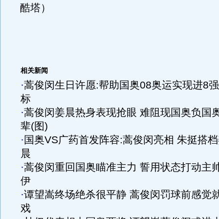
酷塔）
相关新闻
·
蒿俊闵生日许愿:帮助国奥08奥运实现进8
标
·
蒿俊闵姜晨热身表现抢眼 难阻现国奥负国
辈(图)
·
国奥VS广药首发阵容:蒿俊闵亮相 朱挺搭档
晨
·
蒿俊闵重回国奥瞄准主力 誓用状态打动主
伊
·
谭望嵩终场绝杀很平静 蒿俊闵罚球前感觉
戏