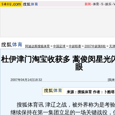
新闻
-
体育
-
S
-
娱乐
-
阿迪达斯搜狐体育
>
中国足球
>
中超联赛
>
2007中超第6轮
>
天津
杜伊津门淘宝收获多 蒿俊闵星光
眼
2007年04月14日18:32
[
我来
来源：搜狐体育 作者：卜酷塔
搜狐体育讯 津辽之战，被外界称为是考验
继续保持在第一集团立足的一场关键战役，