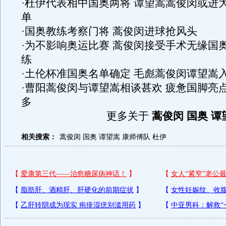
·
杜伊代表相中国奥两将 谭望嵩蒿俊闵或进
单
·
国奥教练考察门将 蒿俊闵进球抢风头
·
为不影响奥运比赛 蒿俊闵接受手术无缘国
练
·
土伦杯准国奥名单确定 毛彪蒿俊闵谭望嵩
·
曹阳蒿俊闵与谭望嵩相谈甚欢 疲惫国脚亮
多
更多关于
蒿俊闵 国奥 谭
相关搜索：
蒿俊闵
国奥
谭望嵩
康师傅队
杜伊