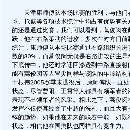
天津康师傅队本场比赛的胜利，与他们
球、抢截等各项技术统计中均占有优势有关
的还是通过比赛，我们可以看到，蒿俊闵在
跃，他在右路策动的进攻，多次在对方门前
统计，康师傅队本场比赛通过右路组织的进
数的30%，而蒿俊闵无疑是右路进攻的主导
下底传中，他还时常迂回渗透到中路直接射
能有蒿俊闵等人冒尖同样与该队的年龄结构
于根伟2005赛季末退役后，康师傅队一直
状态，尽管曹阳、王霄等人都具有领军者的
表现不出领军者的风采。相比之下，蒿俊闵
发挥不仅使其经受了中超的洗礼，而且大有
钵的趋势。如果他在未来的联赛中能一如既
状态，相信他在国奥队也同样具有竞争力。