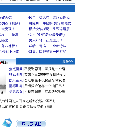
更多>>
焦点新闻
|
不要迷恋哥，哥只是一个鬼
贴贴图图
|
英媒评出2009年度搞怪发明
娱乐旮旯
|
当红明星不仅仅是名利双收
情感世界
|
后悔嫁给这样一个山西男人
型男索女
|
小糖精归来，在海边轻轻舞
口水
么出过国的人回来之后都会说中国不好
自己的旗袍照
暴雨过后天空依旧晴朗