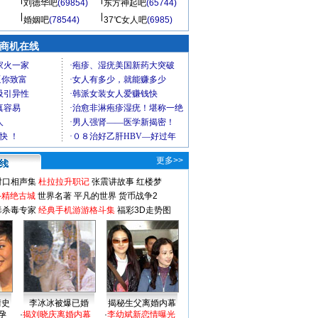
刘德华吧
(69854)
东方神起吧
(65744)
婚姻吧
(78544)
37℃女人吧
(6985)
商机在线
更多>>
对口相声集
杜拉拉升职记
张震讲故事
红楼梦
-精绝古城
世界名著
平凡的世界
货币战争2
毒杀毒专家
经典手机游游格斗集
福彩3D走势图
情史
李冰冰被爆已婚
揭秘生父离婚内幕
孕
·
揭刘晓庆离婚内幕
·
李幼斌新恋情曝光