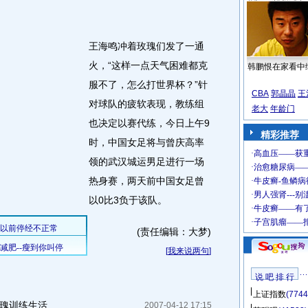
王海鸣冲着玫瑰们发了一通
火，“这样一点天气困难都克
韩鹏恨在家看中
服不了，怎么打世界杯？”针
CBA
郭晶晶
王
对球队的疲软表现，教练组
老大
年龄门
也决定以赛代练，今日上午9
精彩推荐
时，中国女足将与曾庆高率
领的武汉城运男足进行一场
热身赛，两天前中国女足曾
以0比3负于该队。
(责任编辑：大梦)
[
我来说两句
]
说 吧 排 行
上证指数
(7744
玫瑰训练生活
2007-04-12 17:15