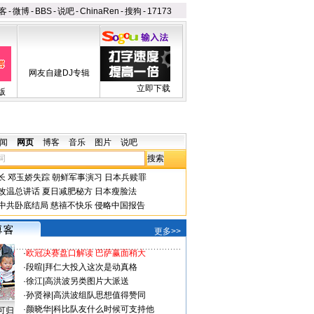
客
-
微博
-
BBS
-
说吧
-
ChinaRen
-
搜狗
-
17173
网友自建DJ专辑
立即下载
版
闻
网页
博客
音乐
图片
说吧
长
邓玉娇失踪
朝鲜军事演习
日本兵赎罪
改温总讲话
夏日减肥秘方
日本瘦脸法
中共卧底结局
慈禧不快乐
侵略中国报告
更多>>
·
欧冠决赛盘口解读 巴萨赢面稍大
·
段暄
|
拜仁大投入这次是动真格
·
徐江
|
高洪波另类图片大派送
·
孙贤禄
|
高洪波组队思想值得赞同
·
颜晓华
|
科比队友什么时候可支持他
可归