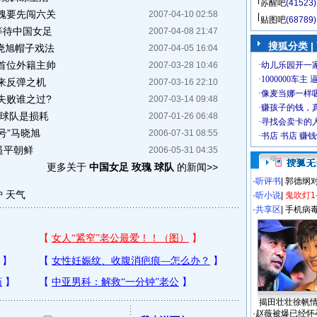
苏醒吧
(41523)
瑰要先闯六关
2007-04-10 02:58
贴图吧
(68789)
等待中国女足
2007-04-08 21:47
搜狐分类
|
晓旭帽子戏法
2007-04-05 16:04
首位外籍主帅
2007-03-28 10:46
来反弹之机
2007-03-16 22:10
失败谁之过?
2007-03-14 09:48
对球队是损耗
2007-01-26 06:48
号”马晓旭
2006-07-31 08:55
逼平朝鲜
2006-05-31 04:35
更多关于
中国女足 玫瑰 球队
的新闻>>
·
听评书
|
郭德纲
炉
天气
·
听小说
|
鬼吹灯1
·
共享区
|
手机病
揭田壮壮徐帆
·
赵薇被爆已经怀