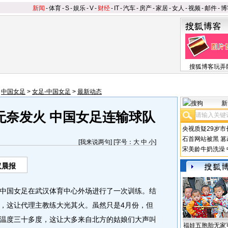
新闻
-
体育
-
S
-
娱乐
-
V
-
财经
-
IT
-
汽车
-
房产
-
家居
-
女人
-
视频
-
邮件
-
博
搜狐博客玩弄
>
中国女足
>
女足-中国女足
>
最新动态
新
无奈发火 中国女足连输球队
央视质疑29岁市
石首网站被黑
篡
[
我来说两句
] [字号：
大
中
小
]
宋美龄牛奶洗澡
汉晨报
国女足在武汉体育中心外场进行了一次训练。结
，这让代理主教练大光其火。虽然只是4月份，但
温度三十多度，这让大多来自北方的姑娘们大声叫
福娃五胞胎无家