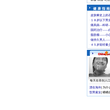
健 康 指 南
每天在吞别人
漂在海外
|
为什
型男索女
|
晒晒