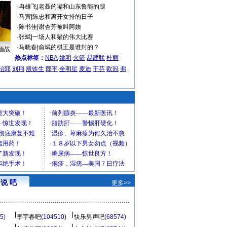
·
冉雄飞
|
老聂的嘴和山东鲁能的腿
·
马寅
|
陈忠和离开女排的日子
·
陈书佳
|
谢杏芳被叫阿姨
·
张斌
|
一场人和猫的伟大比赛
·
马晓春
|
俞斌的棋王是谁封的？
缅战
热点标签：
NBA
姚明
火箭
易建联
杜丽
治郅
刘翔
殷铁生
郎平
全明星
麦迪
于芬
欧冠
弗
说 吧
更多>>
5)
李宇春吧
(104510)
快乐男声吧
(68574)