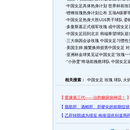
·
中国女足具体热身计划 世界杯前玫
·
铿锵玫瑰热身计划公布 五场A级赛
·
中国女足热身大胜U16男子球队 娄
·
多曼斯基正式领军玫瑰 成中国女足
·
中国女足回到北京 韩端希望球队迎
·
三大病因会诊玫瑰 中国女足习惯性
·
美国主帅:频繁换帅损害中国女足 
·
亚洲杯金球奖见证中国女足“玫瑰一
·
“小孙雯”终场前挽救球队 中国女足
相关搜索：
中国女足
玫瑰
球队
火