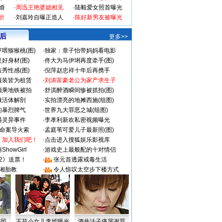
婚
·
周迅王艳婆媳相见
·
陆毅爱女照首曝光
折
·
刘嘉玲自曝正造人
·
陈好新男友被曝光
 后
更多>>
喂猕猴桃(图)
·
独家：章子怡带妈妈看电影
好身材(图)
·
佟大为马伊琍再度牵手(图)
秀性感(图)
·
倪萍赵忠祥十年后再携手
服装皆为租赁
·
刘涛富豪老公为家产求生子
颜乘地铁被拍
·
舒淇醉酒瞬间惨被抓拍(图)
做活体解剖
·
实拍漂亮的地摊西施(组图)
的暴烈脾气
·
世界九大罪恶之城(组图)
遇灵异事件
·
李孝利新欢私密视频曝光
成命案导火索
·
孟庭苇可爱儿子最新照(图)
：加入我们吧！
·
点击进入搜狐娱乐影视库
howGirl
·
游戏史上最般配的十对情侣
2》送票！
·
张元首透露戒毒生活
湘胎教
·
令人惊叹太空步下楼方式
密照
王菲小女儿李嫣曝光
酒井法子痛哭谢罪